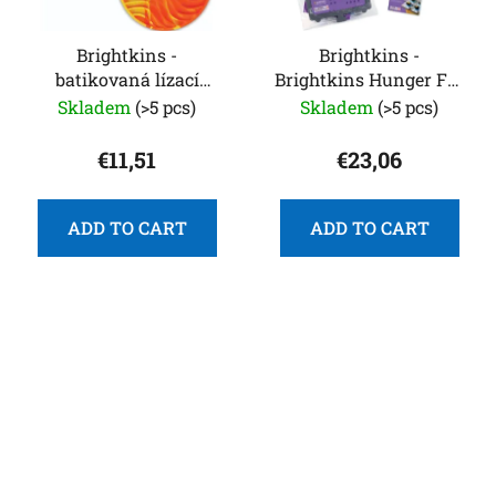
Brightkins -
Brightkins -
batikovaná lízací
Brightkins Hunger For
podložka kulatá
Words Talking Pet
Skladem
(>5 pcs)
Skladem
(>5 pcs)
Button Mat
€11,51
€23,06
ADD TO CART
ADD TO CART