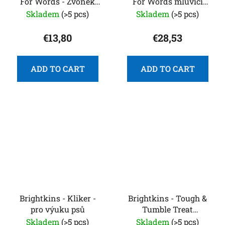
For Words - Zvonek
For Words mluvící
pro mazlíčky
tlačítka - lokace
Skladem
(>5 pcs)
Skladem
(>5 pcs)
€13,80
€28,53
ADD TO CART
ADD TO CART
Brightkins - Kliker -
Brightkins - Tough &
pro výuku psů
Tumble Treat
Dispenser Small
Skladem
(>5 pcs)
Skladem
(>5 pcs)