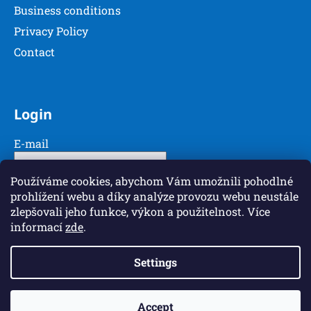
Business conditions
Privacy Policy
Contact
Login
E-mail
Password
Používáme cookies, abychom Vám umožnili pohodlné
prohlížení webu a díky analýze provozu webu neustále
zlepšovali jeho funkce, výkon a použitelnost. Více
LOGIN
informací
zde
.
New registration
Forgotten password
Settings
Accept
Created by Shoptet