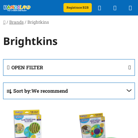
Skip
Search
SHOPP
Registrace B2B
to
content
CART
Home
/
Brands
/
Brightkins
Brightkins
OPEN FILTER
P
Sort by:
We recommend
r
o
L
d
i
u
s
c
t
t