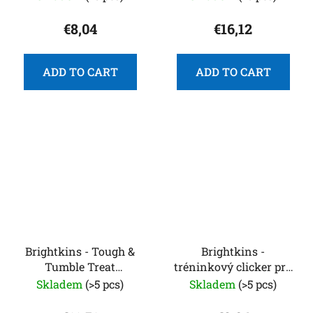
Pufferfish
€8,04
€16,12
ADD TO CART
ADD TO CART
Brightkins - Tough &
Brightkins -
Tumble Treat
tréninkový clicker pro
Dispenser Small
psy
Skladem
(>5 pcs)
Skladem
(>5 pcs)
Pufferfish