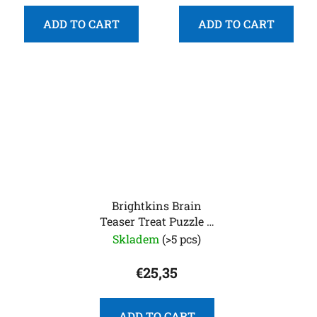
ADD TO CART
ADD TO CART
Brightkins Brain
Teaser Treat Puzzle –
hlavolam pro psy
Skladem
(>5 pcs)
€25,35
ADD TO CART