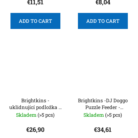
€11,51
€8,04
ADD TO CART
ADD TO CART
Brightkins -
Brightkins -DJ Doggo
uklidnující podložka a
Puzzle Feeder -
hlavolam pro psy
hlavolam pro psy
Skladem
(>5 pcs)
Skladem
(>5 pcs)
€26,90
€34,61