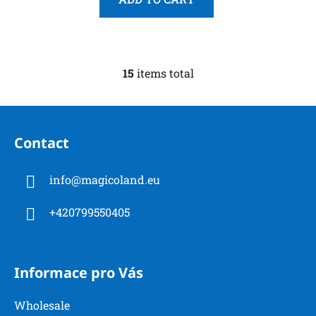
15
items total
L
i
s
F
t
o
i
Contact
o
n
t
g
info
@
magicoland.eu
e
c
r
o
+420799550405
n
t
r
o
Informace pro Vás
l
s
Wholesale