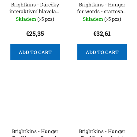
Brightkins - Dárečky
Brightkins - Hunger
interaktivní hlavolam
for words - startovací
pro psy s ukrytými
sada
Skladem
(>5 pcs)
Skladem
(>5 pcs)
pamlsky
€25,35
€32,61
ADD TO CART
ADD TO CART
Brightkins - Hunger
Brightkins - Hunger