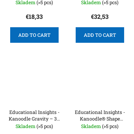
GeoSafari® Jr.
matematiku 1. třída
Skladem
(>5 pcs)
Skladem
(>5 pcs)
Kidnocular růžový
€18,33
€32,53
ADD TO CART
ADD TO CART
Educational Insights -
Educational Insights -
Kanoodle Gravity – 3D
Kanoodle® Shape
logická hlavolamová
Escape
Skladem
(>5 pcs)
Skladem
(>5 pcs)
hra