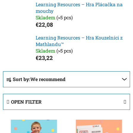
Learning Resources – Hra Plácačka na
mouchy
Skladem
(>5 pcs)
€22,08
Learning Resources – Hra Kouzelníci z
Mathlandu™
Skladem
(>5 pcs)
€23,22
P
Sort by:
We recommend
r
o
d
OPEN FILTER
u
c
L
t
i
s