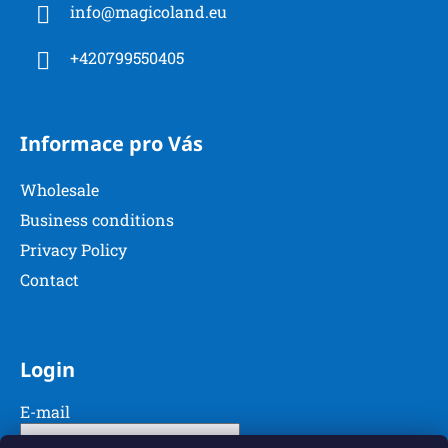
t
info
@
magicoland.eu
e
r
r
o
+420799550405
l
s
Informace pro Vás
Wholesale
Business conditions
Privacy Policy
Contact
Login
E-mail