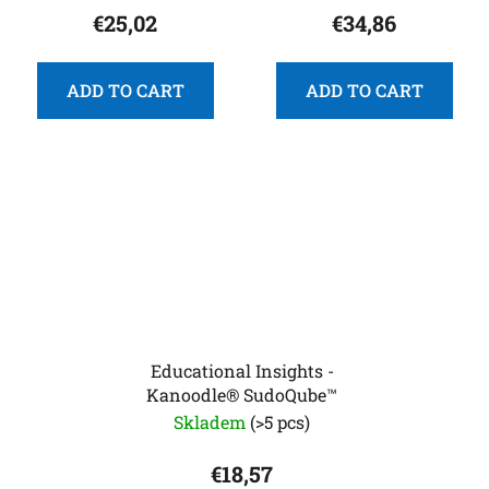
€25,02
€34,86
ADD TO CART
ADD TO CART
Educational Insights -
Kanoodle® SudoQube™
Skladem
(>5 pcs)
€18,57