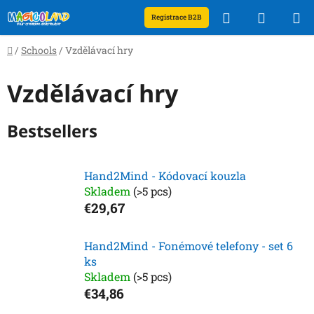
Skip
Search
SHOPP
Registrace B2B
to
content
CART
Home
/
Schools
/
Vzdělávací hry
Vzdělávací hry
Bestsellers
Hand2Mind - Kódovací kouzla
Skladem
(>5 pcs)
€29,67
Hand2Mind - Fonémové telefony - set 6
ks
Skladem
(>5 pcs)
€34,86