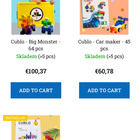
s
o
t
r
o
t
f
i
p
n
r
Cublo - Big Monster -
Cublo - Car maker - 45
g
64 pcs
pcs
o
Skladem
(>5 pcs)
Skladem
(>5 pcs)
d
u
€100,37
€60,78
c
t
s
ADD TO CART
ADD TO CART
BESTSELLER