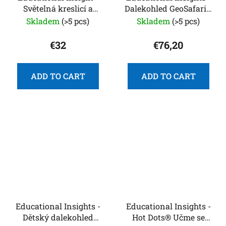
Světelná kreslicí a
Dalekohled GeoSafari®
obtahovací tabulka
Vega 360™
Skladem
(>5 pcs)
Skladem
(>5 pcs)
Light-Up Tracing
Center
€32
€76,20
ADD TO CART
ADD TO CART
Educational Insights -
Educational Insights -
Dětský dalekohled
Hot Dots® Učme se