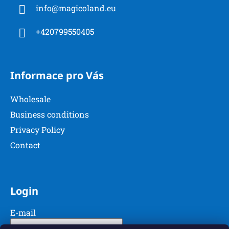
t
t
info
@
magicoland.eu
e
r
r
o
+420799550405
l
s
Informace pro Vás
Wholesale
Business conditions
Privacy Policy
Contact
Login
E-mail