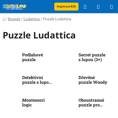
Skip
Search
SHOPP
Registrace B2B
to
content
CART
Home
/
Brands
/
Ludattica
/
Puzzle Ludattica
Puzzle Ludattica
Podlahové
Secret puzzle
puzzle
s lupou (3+)
Detektivní
Dřevěné
puzzle s lupou
puzzle Woody
(5+)
Montessori
Oboustranné
logic
puzzle pro
nejmenší