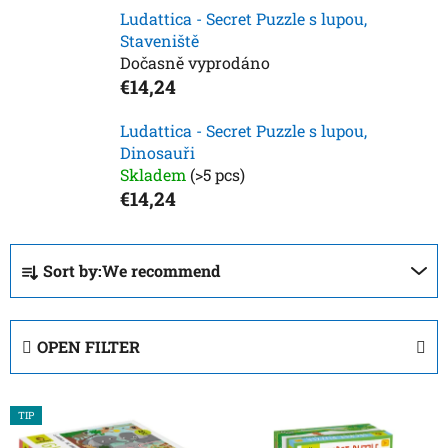
Ludattica - Secret Puzzle s lupou,
Staveniště
Dočasně vyprodáno
€14,24
Ludattica - Secret Puzzle s lupou,
Dinosauři
Skladem
(>5 pcs)
€14,24
P
Sort by:
We recommend
r
o
d
OPEN FILTER
u
c
L
t
TIP
i
s