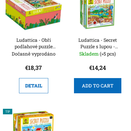
s
o
t
r
o
t
f
i
p
n
r
Ludattica - Obří
Ludattica - Secret
g
podlahové puzzle
Puzzle s lupou -
o
Veselá džungle - Giant
Vzhůru nohama
Dočasně vyprodáno
Skladem
(>5 pcs)
d
Puzzle
u
€18,37
€14,24
c
t
s
DETAIL
ADD TO CART
TIP