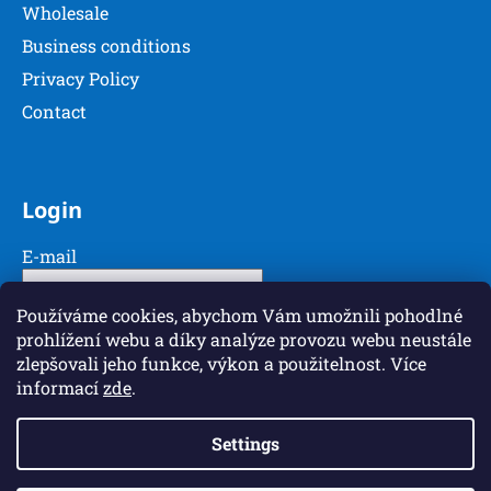
Wholesale
Business conditions
Privacy Policy
Contact
Login
E-mail
Password
Používáme cookies, abychom Vám umožnili pohodlné
prohlížení webu a díky analýze provozu webu neustále
zlepšovali jeho funkce, výkon a použitelnost. Více
LOGIN
informací
zde
.
New registration
Forgotten password
Settings