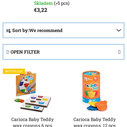
Skladem
(>5 pcs)
€3,22
P
Sort by:
We recommend
r
o
d
OPEN FILTER
u
c
L
t
BESTSELLER
i
s
s
o
t
r
o
t
f
i
p
n
r
Carioca Baby Teddy
Carioca Baby Teddy
g
wax crayons 6 pcs
wax crayons, 12 pcs