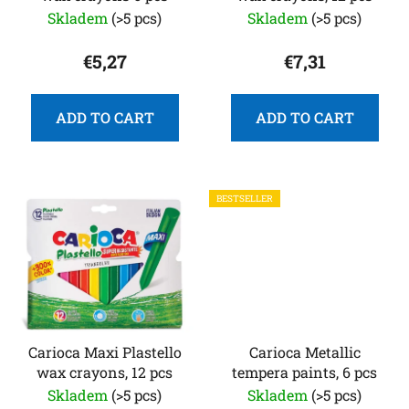
o
Skladem
(>5 pcs)
Skladem
(>5 pcs)
d
u
€5,27
€7,31
c
t
s
ADD TO CART
ADD TO CART
BESTSELLER
Carioca Maxi Plastello
Carioca Metallic
wax crayons, 12 pcs
tempera paints, 6 pcs
Skladem
(>5 pcs)
Skladem
(>5 pcs)