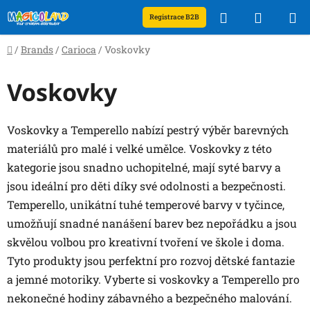
Skip
Search
SHOPP
Registrace B2B
to
content
CART
Home
/
Brands
/
Carioca
/
Voskovky
Voskovky
Voskovky a Temperello nabízí pestrý výběr barevných
materiálů pro malé i velké umělce. Voskovky z této
kategorie jsou snadno uchopitelné, mají syté barvy a
jsou ideální pro děti díky své odolnosti a bezpečnosti.
Temperello, unikátní tuhé temperové barvy v tyčince,
umožňují snadné nanášení barev bez nepořádku a jsou
skvělou volbou pro kreativní tvoření ve škole i doma.
Tyto produkty jsou perfektní pro rozvoj dětské fantazie
a jemné motoriky. Vyberte si voskovky a Temperello pro
nekonečné hodiny zábavného a bezpečného malování.