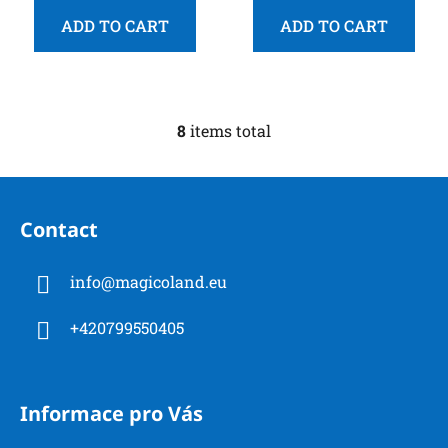
ADD TO CART
ADD TO CART
8
items total
L
i
s
F
t
o
i
Contact
o
n
t
g
info
@
magicoland.eu
e
c
r
o
+420799550405
n
t
r
o
Informace pro Vás
l
s