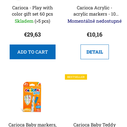
p
n
r
Carioca - Play with
Carioca Acrylic -
g
color gift set 60 pcs
acrylic markers - 10
o
pcs
Skladem
(>5 pcs)
Momentálně nedostupné
d
u
€29,63
€10,16
c
t
s
ADD TO CART
DETAIL
BESTSELLER
Carioca Baby markers,
Carioca Baby Teddy