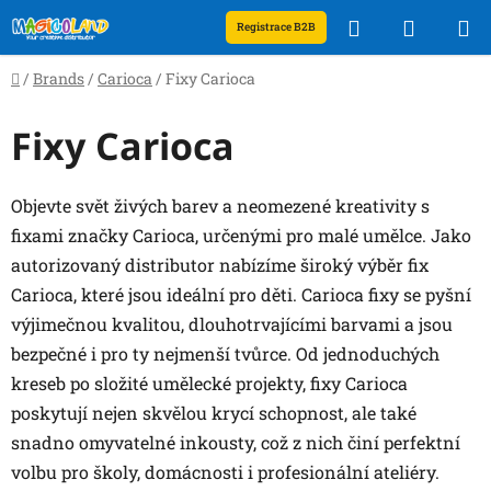
Skip
Search
SHOPP
Registrace B2B
to
content
CART
Home
/
Brands
/
Carioca
/
Fixy Carioca
Fixy Carioca
Objevte svět živých barev a neomezené kreativity s
fixami značky Carioca, určenými pro malé umělce. Jako
autorizovaný distributor nabízíme široký výběr fix
Carioca, které jsou ideální pro děti. Carioca fixy se pyšní
výjimečnou kvalitou, dlouhotrvajícími barvami a jsou
bezpečné i pro ty nejmenší tvůrce. Od jednoduchých
kreseb po složité umělecké projekty, fixy Carioca
poskytují nejen skvělou krycí schopnost, ale také
snadno omyvatelné inkousty, což z nich činí perfektní
volbu pro školy, domácnosti i profesionální ateliéry.