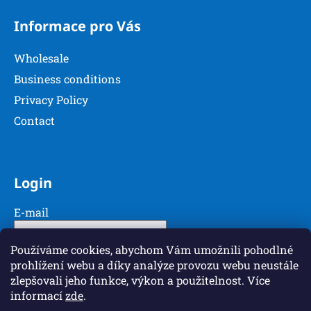
Informace pro Vás
Wholesale
Business conditions
Privacy Policy
Contact
Login
E-mail
Password
Používáme cookies, abychom Vám umožnili pohodlné
prohlížení webu a díky analýze provozu webu neustále
zlepšovali jeho funkce, výkon a použitelnost. Více
LOGIN
informací
zde
.