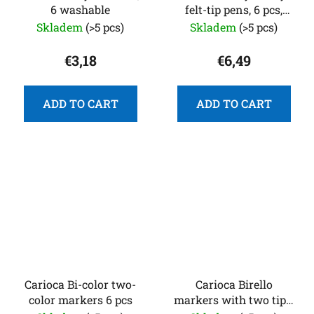
6 washable
felt-tip pens, 6 pcs,
from 1 year
Skladem
(>5 pcs)
Skladem
(>5 pcs)
€3,18
€6,49
ADD TO CART
ADD TO CART
Carioca Bi-color two-
Carioca Birello
color markers 6 pcs
markers with two tips,