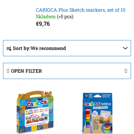
CARIOCA Plus Sketch markers, set of 10
Skladem
(>5 pcs)
€9,76
P
Sort by:
We recommend
r
o
d
OPEN FILTER
u
c
L
t
i
s
s
o
t
r
o
t
f
i