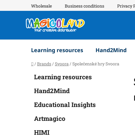
Skip
Wholesale
Business conditions
Privacy 
to
content
Learning resources
Hand2Mind
Home
/
Brands
/
Svoora
/
Společenské hry Svoora
S
C
Skip
Learning resources
a
i
categories
t
d
Hand2Mind
e
e
g
b
Educational Insights
o
a
r
Artmagico
i
r
e
HIMI
s