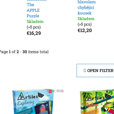
hlavolam
The
chybějící
APPLE
kousek
Puzzle
Skladem
Skladem
(>5 pcs)
(>5 pcs)
€12,20
€16,29
Page
1
of
2
-
30
items total
OPEN FILTER
L
i
Code:
3026
s
t
o