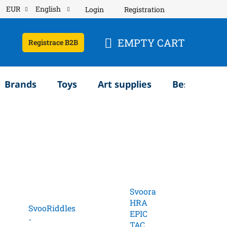
EUR
English
Login
Registration
EMPTY CART
Registrace B2B
SHOPPING
CART
Brands
Toys
Art supplies
Bestsellery
Svoora
HRA
SvooRiddles
EPIC
-
TAC