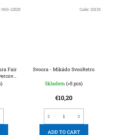
:
900-12525
Code:
23133
hra Fair
Svoora - Mikádo SvooRetro
vercová
s)
Skladem
(>5 pcs)
€10,20
ADD TO CART