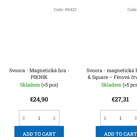
Code:
99423
Code
Svoora - Magnetická hra -
Svoora - magnetická 
PIKNIK
& Square – Férová čt
výzva
Skladem
(>5 pcs)
Skladem
(>5 pc
€24,90
€27,31
ADD TO CART
ADD TO CART