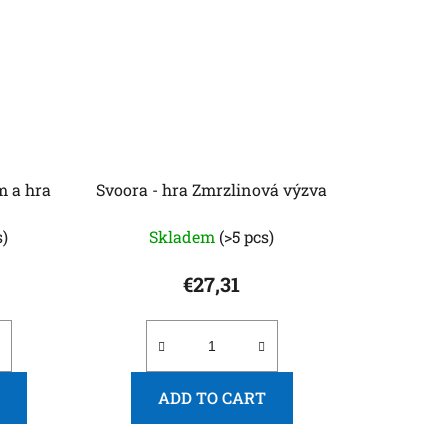
m a hra
Svoora - hra Zmrzlinová výzva
s)
Skladem
(>5 pcs)
€27,31
ADD TO CART