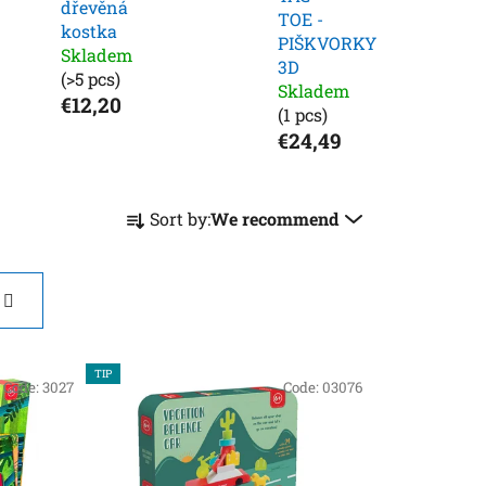
dřevěná
TOE -
kostka
PIŠKVORKY
Skladem
3D
(>5 pcs)
Skladem
€12,20
(1 pcs)
€24,49
P
Sort by:
We recommend
r
o
d
u
c
t
TIP
Code:
3027
Code:
03076
s
o
r
t