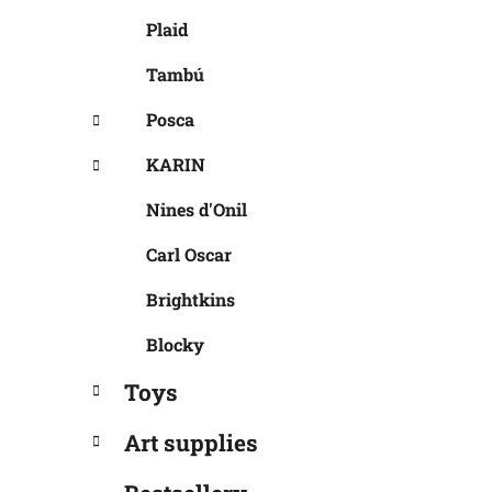
Plaid
Tambú
Posca
KARIN
Nines d'Onil
Carl Oscar
Brightkins
Blocky
Toys
Art supplies