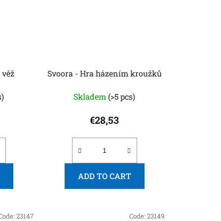
 věž
Svoora - Hra házením kroužků
s)
Skladem
(>5 pcs)
€28,53
ADD TO CART
Code:
23147
Code:
23149