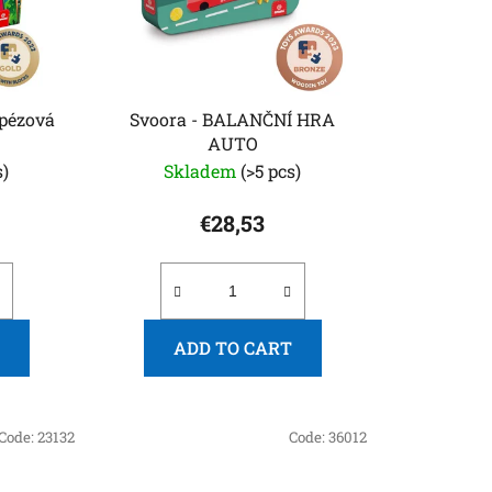
i
n
g
apézová
Svoora - BALANČNÍ HRA
AUTO
s)
Skladem
(>5 pcs)
€28,53
ADD TO CART
Code:
23132
Code:
36012