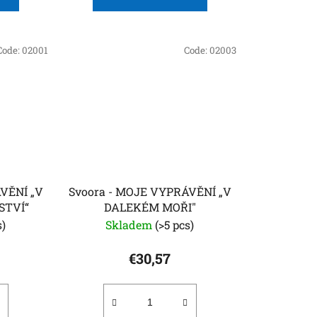
Code:
02001
Code:
02003
VĚNÍ „V
Svoora - MOJE VYPRÁVĚNÍ „V
STVÍ“
DALEKÉM MOŘI"
s)
Skladem
(>5 pcs)
€30,57