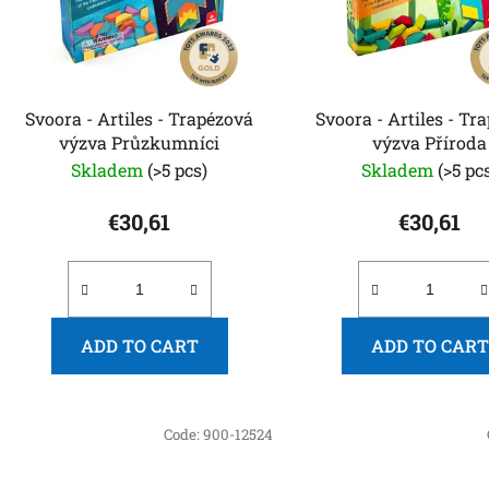
f
p
r
o
Svoora - Artiles - Trapézová
Svoora - Artiles - Tr
d
výzva Průzkumníci
výzva Příroda
u
Skladem
(>5 pcs)
Skladem
(>5 pc
c
t
€30,61
€30,61
s
ADD TO CART
ADD TO CART
Code:
900-12524