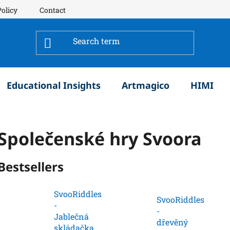
Policy
Contact
Educational Insights
Artmagico
HIMI
Společenské hry Svoora
Bestsellers
SvooRiddles
SvooRiddles
-
-
Jablečná
dřevěný
skládačka