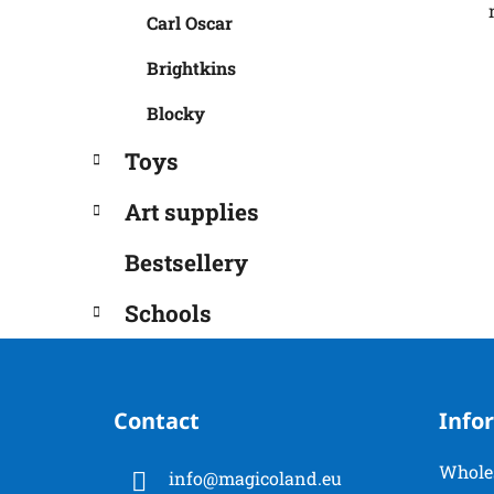
Carl Oscar
Brightkins
Blocky
Toys
Art supplies
Bestsellery
Schools
F
o
Contact
Info
o
t
Whole
info
@
magicoland.eu
e