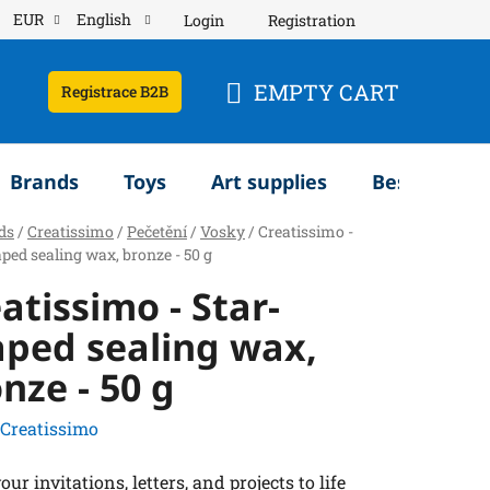
EUR
English
Login
Registration
EMPTY CART
Registrace B2B
SHOPPING
CART
Brands
Toys
Art supplies
Bestsellery
ds
/
Creatissimo
/
Pečetění
/
Vosky
/
Creatissimo -
ped sealing wax, bronze - 50 g
atissimo - Star-
aped sealing wax,
nze - 50 g
Creatissimo
our invitations, letters, and projects to life