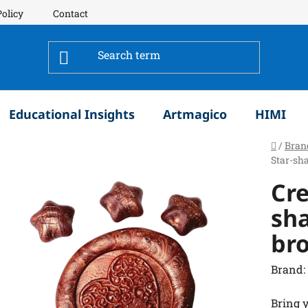
Policy
Contact
Educational Insights
Artmagico
HIMI
Home
/
Bran
Star-sha
Cre
sh
bro
Brand:
Bring y