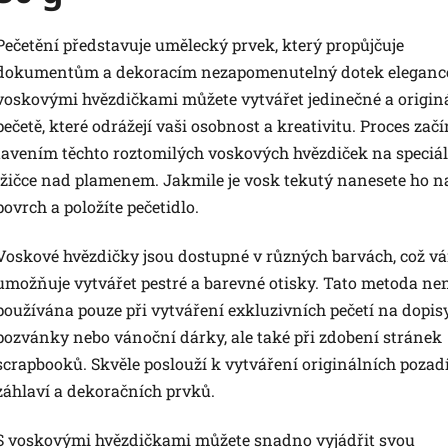
Pečetění představuje umělecký prvek, který propůjčuje
dokumentům a dekoracím nezapomenutelný dotek elegance
voskovými hvězdičkami můžete vytvářet jedinečné a origin
pečetě, které odrážejí vaši osobnost a kreativitu. Proces zač
tavením těchto roztomilých voskových hvězdiček na speciá
lžičce nad plamenem. Jakmile je vosk tekutý nanesete ho n
povrch a položíte pečetidlo.
Voskové hvězdičky jsou dostupné v různých barvách, což v
umožňuje vytvářet pestré a barevné otisky. Tato metoda ne
používána pouze při vytváření exkluzivních pečetí na dopisy
pozvánky nebo vánoční dárky, ale také při zdobení stránek
scrapbooků. Skvěle poslouží k vytváření originálních pozadí
záhlaví a dekoračních prvků.
S voskovými hvězdičkami můžete snadno vyjádřit svou