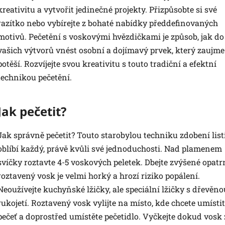
kreativitu a vytvořit jedinečné projekty. Přizpůsobte si své
razítko nebo vybírejte z bohaté nabídky předdefinovaných
motivů. Pečetění s voskovými hvězdičkami je způsob, jak do
vašich výtvorů vnést osobní a dojímavý prvek, který zaujme
potěší. Rozvíjejte svou kreativitu s touto tradiční a efektní
technikou pečetění.
Jak pečetit?
Jak správně pečetit? Touto starobylou techniku zdobení list
oblíbí každý, právě kvůli své jednoduchosti. Nad plamenem
svíčky roztavte 4-5 voskových peletek. Dbejte zvýšené opatrn
roztavený vosk je velmi horký a hrozí riziko popálení.
Neoužívejte kuchyňské lžičky, ale speciální lžičky s dřevěno
rukojetí. Roztavený vosk vylijte na místo, kde chcete umístit
pečeť a doprostřed umístěte pečetidlo. Vyčkejte dokud vosk 