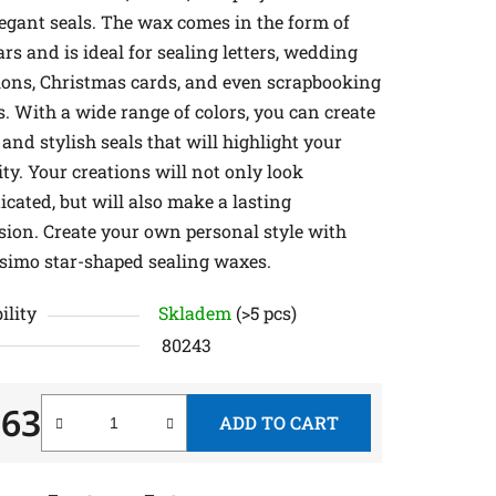
egant seals. The wax comes in the form of
ars and is ideal for sealing letters, wedding
tions, Christmas cards, and even scrapbooking
s. With a wide range of colors, you can create
 and stylish seals that will highlight your
ity. Your creations will not only look
icated, but will also make a lasting
sion. Create your own personal style with
ssimo star-shaped sealing waxes.
ility
Skladem
(>5 pcs)
80243
,63
ADD TO CART
re price: