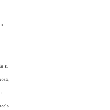
 a
in si
osti,
u
zcela