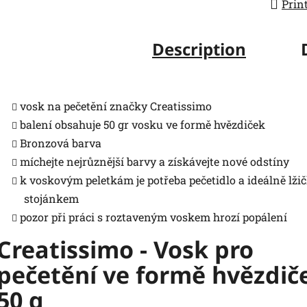
Prin
Description
vosk na pečetění značky Creatissimo
balení obsahuje 50 gr vosku ve formě hvězdiček
Bronzová barva
míchejte nejrůznější barvy a získávejte nové odstíny
k voskovým peletkám je potřeba pečetidlo a ideálně lžič
stojánkem
pozor při práci s roztaveným voskem hrozí popálení
Creatissimo - Vosk pro
pečetění ve formě hvězdič
50 g