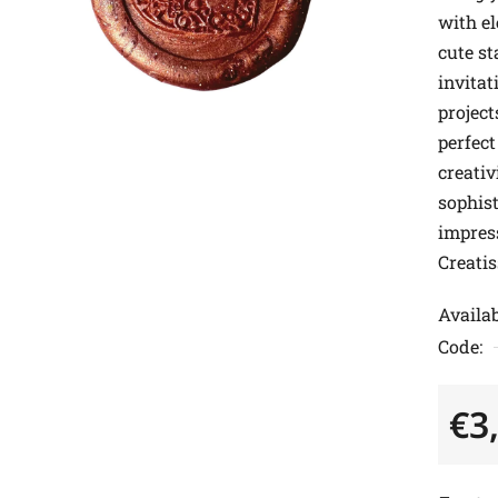
with el
cute st
invita
project
perfect
creativ
sophist
impres
Creati
Availab
Code:
€3
Measu