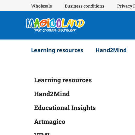
Skip
Wholesale
Business conditions
Privacy 
to
content
Learning resources
Hand2Mind
S
C
Skip
Learning resources
a
i
categories
t
d
Hand2Mind
e
e
g
b
Educational Insights
o
a
r
Artmagico
i
r
e