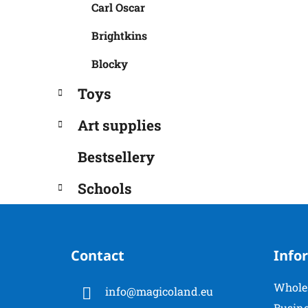
Carl Oscar
Brightkins
Blocky
Toys
Art supplies
Bestsellery
Schools
F
o
Contact
Info
o
t
Whole
info
@
magicoland.eu
e
Busine