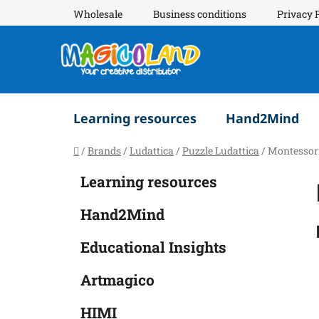
Skip
Wholesale
Business conditions
Privacy 
to
content
Learning resources
Hand2Mind
Home
/
Brands
/
Ludattica
/
Puzzle Ludattica
/
Montessori
S
C
Skip
Learning resources
a
i
categories
t
d
Hand2Mind
e
e
g
b
Educational Insights
o
a
r
Artmagico
i
r
e
HIMI
s