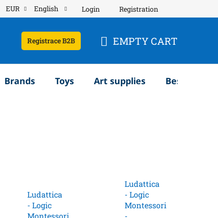
EUR
English
Login
Registration
EMPTY CART
Registrace B2B
SHOPPING
CART
Brands
Toys
Art supplies
Bestsellery
Ludattica
Ludattica
- Logic
- Logic
Montessori
Montessori
-