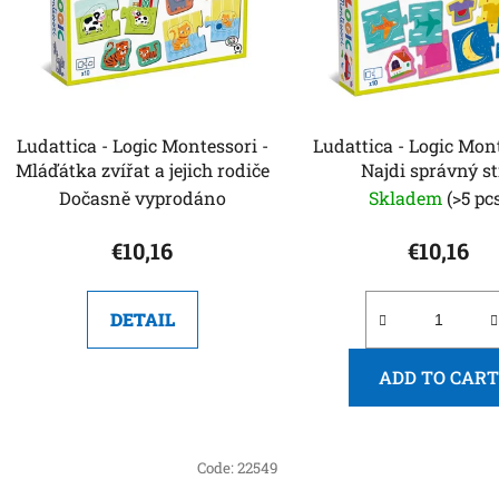
o
f
p
r
o
Ludattica - Logic Montessori -
Ludattica - Logic Mont
d
Mláďátka zvířat a jejich rodiče
Najdi správný s
u
Dočasně vyprodáno
Skladem
(>5 pc
c
t
€10,16
€10,16
s
DETAIL
ADD TO CART
Code:
22549