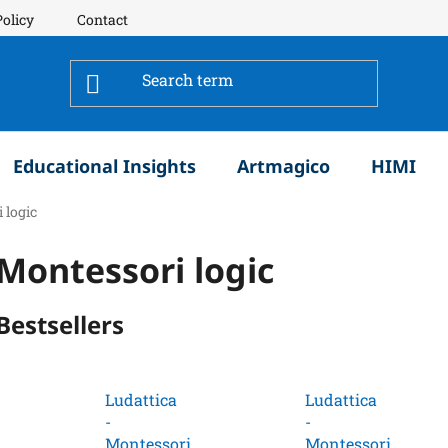
Policy
Contact
Educational Insights
Artmagico
HIMI
 logic
Montessori logic
Bestsellers
Ludattica
Ludattica
-
-
Montessori
Montessori