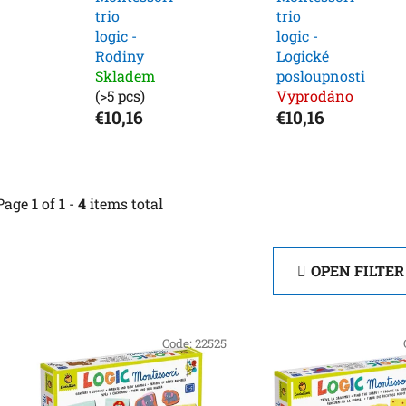
trio
trio
logic -
logic -
Rodiny
Logické
Skladem
posloupnosti
(>5 pcs)
Vyprodáno
€10,16
€10,16
Page
1
of
1
-
4
items total
OPEN FILTER
L
i
Code:
22525
s
t