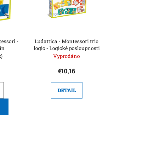
t
i
n
g
essori -
Ludattica - Montessori trio
tín
logic - Logické posloupnosti
s)
Vyprodáno
€10,16
DETAIL