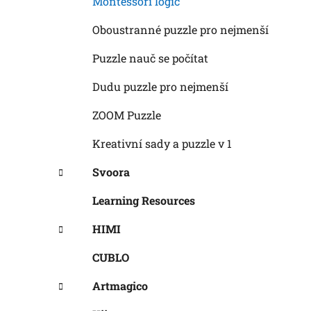
Montessori logic
Oboustranné puzzle pro nejmenší
Puzzle nauč se počítat
Dudu puzzle pro nejmenší
ZOOM Puzzle
Kreativní sady a puzzle v 1
Svoora
Learning Resources
HIMI
CUBLO
Artmagico