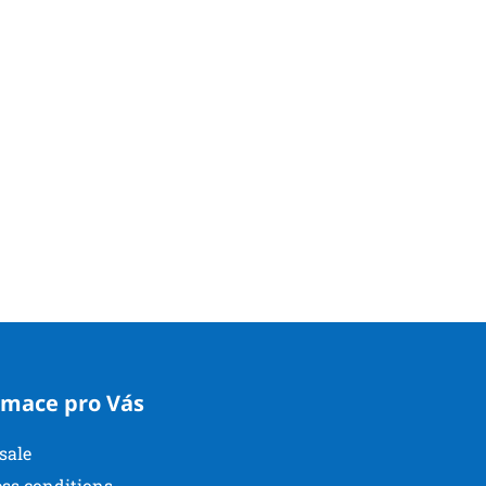
rmace pro Vás
sale
ss conditions