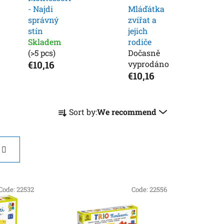
- Najdi
Mláďátka
správný
zvířat a
stín
jejich
Skladem
rodiče
(>5 pcs)
Dočasně
€10,16
vyprodáno
€10,16
P
Sort by:
We recommend
r
o
d
u
c
t
Code:
22532
Code:
22556
s
o
r