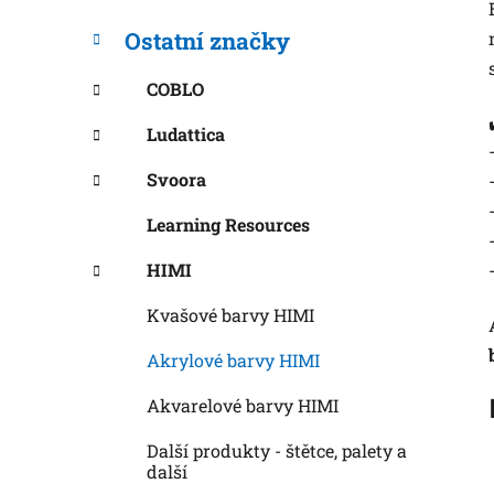
í
p
Ostatní značky
a
n
COBLO
e
Ludattica
l
Svoora
Learning Resources
HIMI
Kvašové barvy HIMI
Akrylové barvy HIMI
Akvarelové barvy HIMI
Další produkty - štětce, palety a
další