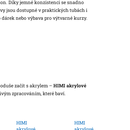
arton. Díky jemné konzistenci se snadno
rvy jsou dostupné v praktických tubách i
ko dárek nebo výbava pro výtvarné kurzy.
noduše začít s akrylem –
HIMI akrylové
ivým zpracováním, které baví.
HIMI
HIMI
akrylové
akrylové