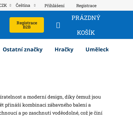
CZK
Čeština
Přihlášení
Registrace
PRÁZDNÝ
Registrace
B2B
NÁKUPNÍ
KOŠÍK
KOŠÍK
Ostatní značky
Hračky
Umělecké potřeb
tíratelnost a moderní design, díky čemuž jsou
pět přináší kombinaci zábavného balení a
chnoucí a po zaschnutí voděodolné, což je činí