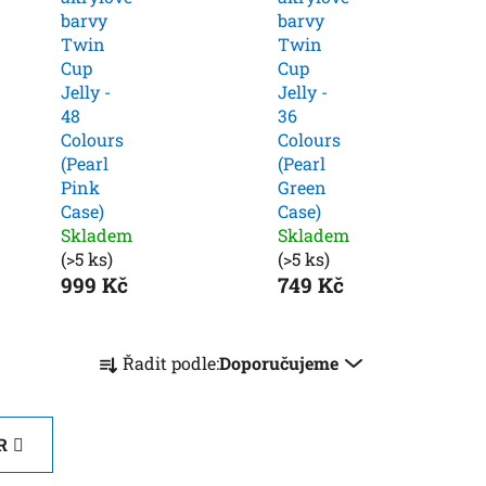
barvy
barvy
Twin
Twin
Cup
Cup
Jelly -
Jelly -
48
36
Colours
Colours
(Pearl
(Pearl
Pink
Green
Case)
Case)
Skladem
Skladem
(>5 ks)
(>5 ks)
999 Kč
749 Kč
Ř
Řadit podle:
Doporučujeme
a
z
e
R
n