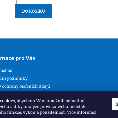
DO KOŠÍKU
O
v
l
á
d
rmace pro Vás
a
c
obchod
í
p
dní podmínky
r
 ochrany osobních údajů
v
kty
k
cookies, abychom Vám umožnili pohodlné
y
S
 webu a díky analýze provozu webu neustále
v
jeho funkce, výkon a použitelnost. Více informací
ý