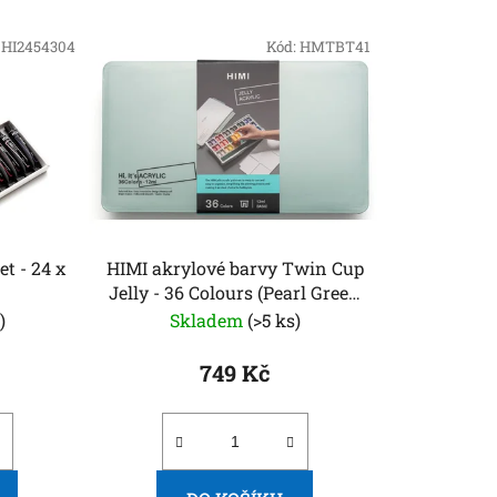
í
p
:
HI2454304
Kód:
HMTBT41
r
o
d
u
k
t
ů
t - 24 x
HIMI akrylové barvy Twin Cup
Jelly - 36 Colours (Pearl Green
Case)
)
Skladem
(>5 ks)
749 Kč