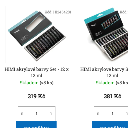
V
ý
Kód:
HI2454281
Kód
p
i
s
p
r
o
d
HIMI akrylové barvy Set - 12 x
HIMI akrylové barvy Se
u
12 ml
12 ml
k
Skladem
(>5 ks)
Skladem
(>5 ks
t
ů
319 Kč
381 Kč