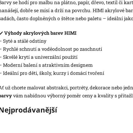
Barvy se hodí pro malbu na plátno, papír, dřevo, textil či k
nanášejí, dobře se mísí a drží na povrchu. HIMI akrylové ba
sadách, často doplněných o štětce nebo paletu – ideální ja
✔️
Výhody akrylových barev HIMI
– Syté a stálé odstíny
– Rychlé schnutí a voděodolnost po zaschnutí
– Skvělé krytí a univerzální použití
– Moderní balení s atraktivním designem
– Ideální pro děti, školy, kurzy i domácí tvoření
Ať už chcete malovat abstrakci, portréty, dekorace nebo jed
barvy
vám nabídnou výborný poměr ceny a kvality s přitažl
Nejprodávanější