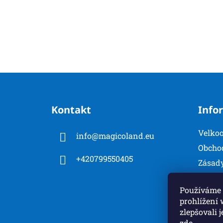
Z
á
Kontakt
Info
p
a
Velko
info
@
magicoland.eu
t
Obcho
í
+420799550405
Zásady
Konta
Používáme 
prohlížení
zlepšovali 
zde
.