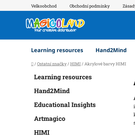
Přejít
Velkoobchod
Obchodní podmínky
Zásad
na
obsah
Learning resources
Hand2Mind
Domů
/
Ostatní značky
/
HIMI
/
Akrylové barvy HIMI
P
K
Přeskočit
Learning resources
a
o
kategorie
t
s
Hand2Mind
e
t
g
r
Educational Insights
o
a
r
Artmagico
i
n
e
n
HIMI