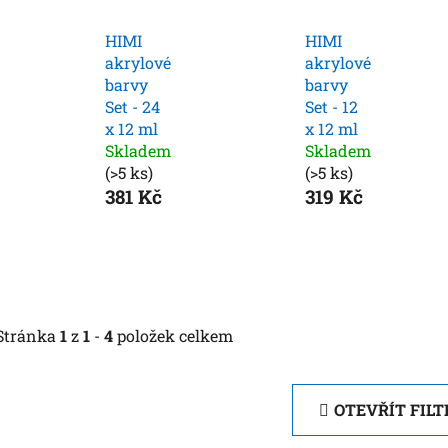
HIMI
HIMI
akrylové
akrylové
barvy
barvy
Set - 24
Set - 12
x 12 ml
x 12 ml
Skladem
Skladem
(>5 ks)
(>5 ks)
381 Kč
319 Kč
Stránka
1
z
1
-
4
položek celkem
OTEVŘÍT FILT