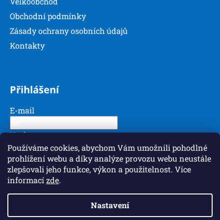
u
Velkoobchod
Obchodní podmínky
Zásady ochrany osobních údajů
Kontakty
Přihlášení
E-mail
Heslo
Používáme cookies, abychom Vám umožnili pohodlné
prohlížení webu a díky analýze provozu webu neustále
PŘIHLÁSIT SE
zlepšovali jeho funkce, výkon a použitelnost. Více
informací
zde
.
Nová registrace
Zapomenuté heslo
Nastavení