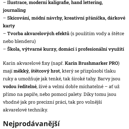
–
Ilustrace, moderní kaligrafie, hand lettering,
journaling
–
Skicování, módní návrhy, kreativní přáníčka, dárkové
karty
–
Tvorba akvarelových efektů
(s použitím vody a štětce
nebo blenderu)
–
Škola, výtvarné kurzy, domácí i profesionální využití
Karin akvarelové fixy (např.
Karin Brushmarker PRO
)
mají
měkký, štětcový hrot
, který se přizpůsobí tlaku
ruky a umožňuje jak tenké, tak široké tahy. Barvy jsou
vodou ředitelné
, živé a velmi dobře míchatelné – ať už
přímo na papíře, nebo pomocí palety. Díky tomu jsou
vhodné jak pro precizní práci, tak pro volnější
akvarelové techniky.
Nejprodávanější