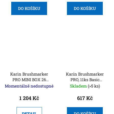
DO KOŠÍKU
DO KOŠÍKU
Karin Brushmarker
Karin Brushmarker
PRO MINI BOX 26
PRO, 11ks Basic
COLORS + Blender
Colours + blender
Momentálně nedostupné
Skladem
(>5 ks)
1 204 Kč
617 Kč
DETAIL
DO KOŠÍKU