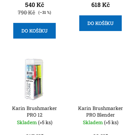
k
540 Kč
618 Kč
t
790 Kč
(–31 %)
ů
DO KOŠÍKU
DO KOŠÍKU
Karin Brushmarker
Karin Brushmarker
PRO 12
PRO Blender
Skladem
(>5 ks)
Skladem
(>5 ks)