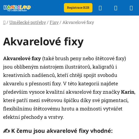
Přejít
Hledat
NÁKUP
Registrace B2B
na
obsah
KOŠÍK
Domů
/
Umělecké potřeby
/
Fixy
/
Akvarelové fixy
Akvarelové fixy
Akvarelové fixy
(také brush peny nebo štětcové fixy)
jsou oblíbeným nástrojem ilustrátorů, kaligrafů i
kreativních nadšenců, kteří chtějí spojit svobodu
akvarelu s přesností fixy. V této kategorii najdete
především vysoce kvalitní akvarelové fixy značky
Karin
,
které patří mezi světovou špičku díky své pigmentaci,
flexibilnímu štětcovému hrotu a možnosti vytvářet
efektní přechody a vrstvy.
✍️ K čemu jsou akvarelové fixy vhodné: