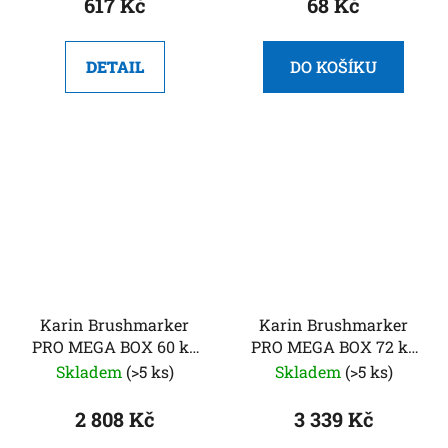
617 Kč
68 Kč
DETAIL
DO KOŠÍKU
Karin Brushmarker
Karin Brushmarker
PRO MEGA BOX 60 ks
PRO MEGA BOX 72 ks
+ 3 ks Blender
+ 3ks Blender
Skladem
(>5 ks)
Skladem
(>5 ks)
2 808 Kč
3 339 Kč