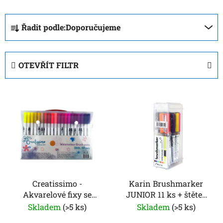
Ř
Řadit podle:
Doporučujeme
a
z
e
OTEVŘÍT FILTR
n
í
V
p
ý
r
p
o
i
d
s
u
p
k
r
t
o
Creatissimo -
Karin Brushmarker
ů
Akvarelové fixy se
JUNIOR 11 ks + štětec
d
štětcovým hrotem 80
na blending
Skladem
(>5 ks)
Skladem
(>5 ks)
u
ks