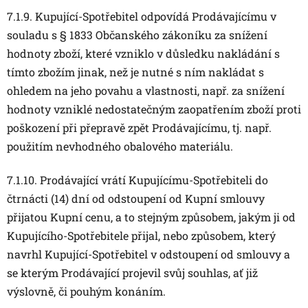
7.1.9. Kupující-Spotřebitel odpovídá Prodávajícímu v
souladu s § 1833 Občanského zákoníku za snížení
hodnoty zboží, které vzniklo v důsledku nakládání s
tímto zbožím jinak, než je nutné s ním nakládat s
ohledem na jeho povahu a vlastnosti, např. za snížení
hodnoty vzniklé nedostatečným zaopatřením zboží proti
poškození při přepravě zpět Prodávajícímu, tj. např.
použitím nevhodného obalového materiálu.
7.1.10. Prodávající vrátí Kupujícímu-Spotřebiteli do
čtrnácti (14) dní od odstoupení od Kupní smlouvy
přijatou Kupní cenu, a to stejným způsobem, jakým ji od
Kupujícího-Spotřebitele přijal, nebo způsobem, který
navrhl Kupující-Spotřebitel v odstoupení od smlouvy a
se kterým Prodávající projevil svůj souhlas, ať již
výslovně, či pouhým konáním.