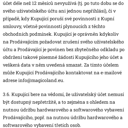
účet déle než 12 měsíců nevyužívá (tj. po tuto dobu se do
svého uživatelského účtu ani jednou nepřihlásí), či v
případě, kdy Kupující poruší své povinnosti z Kupní
smlouvy, včetně povinností plynoucích z těchto
obchodních podmínek. Kupující je oprávněn kdykoliv
na Prodávajícím požadovat zrušení svého uživatelského
účtu a Prodávající je povinen bez zbytečného odkladu po
obdržení takové písemné žádosti Kupujícího jeho účet a
veškerá data v něm uvedená smazat. Za tímto účelem
může Kupující Prodávajícího kontaktovat na e-mailové
adrese info@magicoland.eu.
3.6. Kupující bere na vědomí, že uživatelský účet nemusí
být dostupný nepřetržitě, a to zejména s ohledem na
nutnou údržbu hardwarového a softwarového vybavení
Prodávajícího, popř. na nutnou údržbu hardwarového a
softwarového vybavení třetích osob.