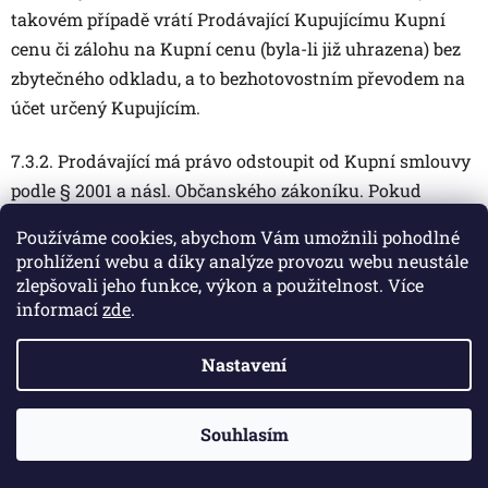
takovém případě vrátí Prodávající Kupujícímu Kupní
cenu či zálohu na Kupní cenu (byla-li již uhrazena) bez
zbytečného odkladu, a to bezhotovostním převodem na
účet určený Kupujícím.
7.3.2. Prodávající má právo odstoupit od Kupní smlouvy
podle § 2001 a násl. Občanského zákoníku. Pokud
Prodávající před odstoupením od smlouvy dodal zboží
Používáme cookies, abychom Vám umožnili pohodlné
Kupujícímu, je Kupující povinen zboží vrátit bez
prohlížení webu a díky analýze provozu webu neustále
zbytečného odkladu Prodávajícímu.
zlepšovali jeho funkce, výkon a použitelnost. Více
informací
zde
.
Záruka za jakost a práva z vadného plnění
Nastavení
8.1. Prodávající odpovídá Kupujícímu za to, že zboží při
převzetí nemá vady. Odpovědnost Prodávajícího se řídí
Souhlasím
ustanoveními Občanského zákoníku, především § 1914
až 1925, § 2099 až 2117 a § 2161 až 2174. Prodávající