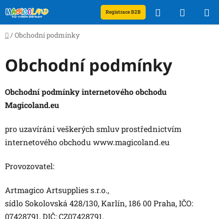
Přejít
Hledat
NÁKUP
Registrace B2B
na
obsah
KOŠÍK
Domů
/
Obchodní podmínky
Obchodní podmínky
Obchodní podmínky internetového obchodu
Magicoland.eu
pro uzavírání veškerých smluv prostřednictvím
internetového obchodu www.magicoland.eu
Provozovatel:
Artmagico Artsupplies s.r.o
.,
sídlo Sokolovská 428/130, Karlín, 186 00 Praha, IČO:
07428791, DIČ: CZ07428791,