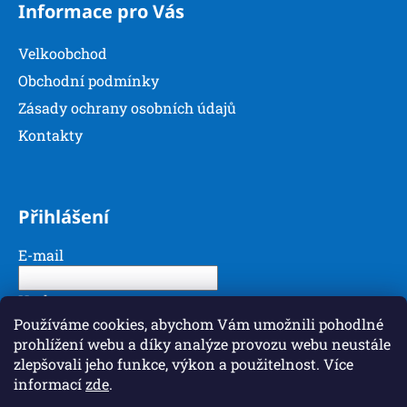
Informace pro Vás
Velkoobchod
Obchodní podmínky
Zásady ochrany osobních údajů
Kontakty
Přihlášení
E-mail
Heslo
Používáme cookies, abychom Vám umožnili pohodlné
prohlížení webu a díky analýze provozu webu neustále
PŘIHLÁSIT SE
zlepšovali jeho funkce, výkon a použitelnost. Více
informací
zde
.
Nová registrace
Zapomenuté heslo