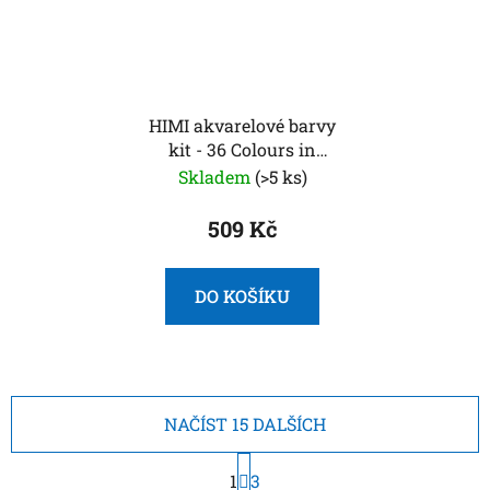
HIMI akvarelové barvy
kit - 36 Colours in
Pans
Skladem
(>5 ks)
509 Kč
DO KOŠÍKU
NAČÍST 15 DALŠÍCH
S
1
t
3