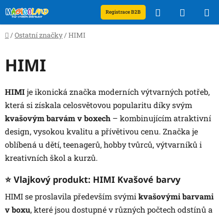
Přejít
Hledat
NÁKUP
Registrace B2B
na
obsah
KOŠÍK
Domů
/
Ostatní značky
/
HIMI
HIMI
HIMI
je ikonická značka moderních výtvarných potřeb,
která si získala celosvětovou popularitu díky svým
kvašovým barvám v boxech
– kombinujícím atraktivní
design, vysokou kvalitu a přívětivou cenu. Značka je
oblíbená u dětí, teenagerů, hobby tvůrců, výtvarníků i
kreativních škol a kurzů.
⭐ Vlajkový produkt:
HIMI Kvašové barvy
HIMI se proslavila především svými
kvašovými barvami
v boxu
, které jsou dostupné v různých počtech odstínů a