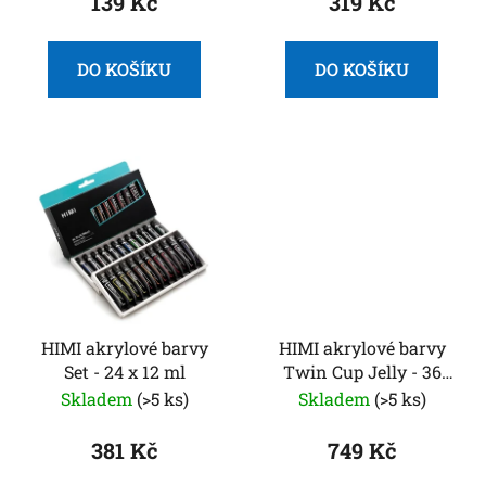
139 Kč
319 Kč
t
ů
DO KOŠÍKU
DO KOŠÍKU
HIMI akrylové barvy
HIMI akrylové barvy
Set - 24 x 12 ml
Twin Cup Jelly - 36
Colours (Pearl Green
Skladem
(>5 ks)
Skladem
(>5 ks)
Case)
381 Kč
749 Kč