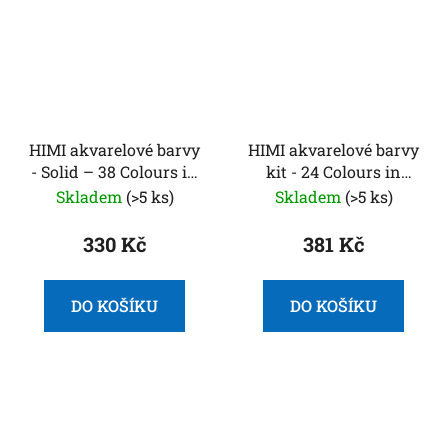
HIMI akvarelové barvy
HIMI akvarelové barvy
- Solid – 38 Colours in
kit - 24 Colours in
Pans (Blue Edition)
Pans
Skladem
(>5 ks)
Skladem
(>5 ks)
330 Kč
381 Kč
DO KOŠÍKU
DO KOŠÍKU