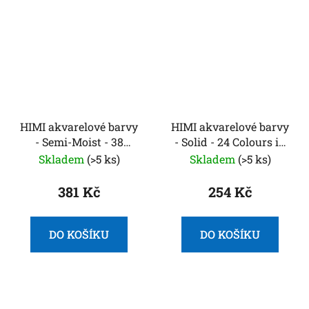
HIMI akvarelové barvy
HIMI akvarelové barvy
- Semi-Moist - 38
- Solid - 24 Colours in
Colours in Pans (Green
Pans (Pink Edition)
Skladem
(>5 ks)
Skladem
(>5 ks)
Edition)
381 Kč
254 Kč
DO KOŠÍKU
DO KOŠÍKU