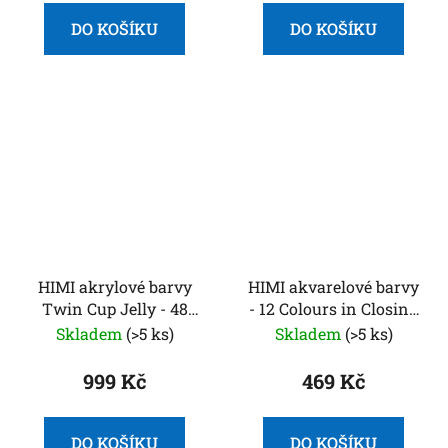
DO KOŠÍKU
DO KOŠÍKU
HIMI akrylové barvy
HIMI akvarelové barvy
Twin Cup Jelly - 48
- 12 Colours in Closing
Colours (Pearl Pink
Pans + Brush - Golden
Skladem
(>5 ks)
Skladem
(>5 ks)
Case)
Metallic edition
999 Kč
469 Kč
DO KOŠÍKU
DO KOŠÍKU