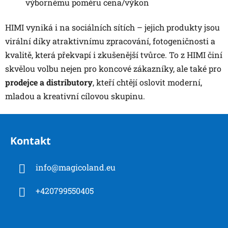
výbornému poměru cena/výkon
HIMI vyniká i na sociálních sítích – jejich produkty jsou
virální díky atraktivnímu zpracování, fotogeničnosti a
kvalitě, která překvapí i zkušenější tvůrce. To z HIMI činí
skvělou volbu nejen pro koncové zákazníky, ale také pro
prodejce a distributory
, kteří chtějí oslovit moderní,
mladou a kreativní cílovou skupinu.
Z
á
Kontakt
p
a
info
@
magicoland.eu
t
í
+420799550405