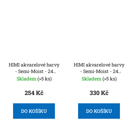
HIMI akvarelové barvy
HIMI akvarelové barvy
- Semi-Moist - 24
- Semi-Moist - 24
Colours in Pans
Colours in Pans
Skladem
(>5 ks)
Skladem
(>5 ks)
(Purple Edition)
(Yellow Case, Metallic
Edition)
254 Kč
330 Kč
DO KOŠÍKU
DO KOŠÍKU