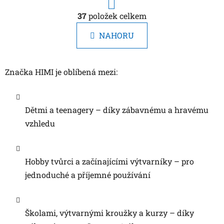
r
O
á
37
položek celkem
v
n
l
k
NAHORU
á
o
d
v
a
á
Značka HIMI je oblíbená mezi:
c
n
í
í
p
r
Dětmi a teenagery – díky zábavnému a hravému
v
vzhledu
k
y
v
ý
Hobby tvůrci a začínajícími výtvarníky – pro
p
jednoduché a příjemné používání
i
s
u
Školami, výtvarnými kroužky a kurzy – díky