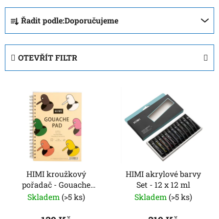
Ř
Řadit podle:
Doporučujeme
a
z
e
OTEVŘÍT FILTR
n
í
V
p
ý
r
p
o
i
d
s
u
p
k
r
t
o
HIMI kroužkový
HIMI akrylové barvy
ů
pořadač - Gouache
Set - 12 x 12 ml
d
Animal – 18 x 25 cm –
Skladem
(>5 ks)
Skladem
(>5 ks)
u
50 listů
k