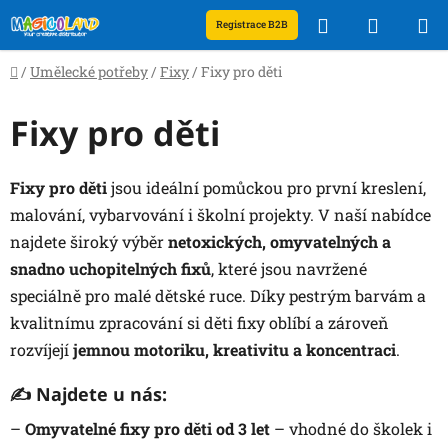
Přejít
Hledat
NÁKUP
Registrace B2B
na
obsah
KOŠÍK
Domů
/
Umělecké potřeby
/
Fixy
/
Fixy pro děti
Fixy pro děti
Fixy pro děti
jsou ideální pomůckou pro první kreslení,
malování, vybarvování i školní projekty. V naší nabídce
najdete široký výběr
netoxických, omyvatelných a
snadno uchopitelných fixů
, které jsou navržené
speciálně pro malé dětské ruce. Díky pestrým barvám a
kvalitnímu zpracování si děti fixy oblíbí a zároveň
rozvíjejí
jemnou motoriku, kreativitu a koncentraci
.
✍️ Najdete u nás:
–
Omyvatelné fixy pro děti od 3 let
– vhodné do školek i