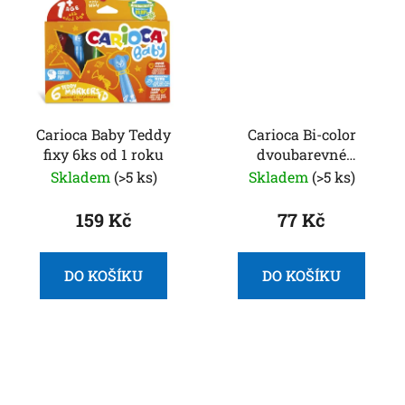
Carioca Baby Teddy
Carioca Bi-color
fixy 6ks od 1 roku
dvoubarevné
popisovače 6ks
Skladem
(>5 ks)
Skladem
(>5 ks)
159 Kč
77 Kč
DO KOŠÍKU
DO KOŠÍKU