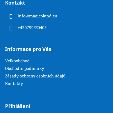
Kontakt
p
p
r
a
v
info
@
magicoland.eu
t
k
í
y
+420799550405
v
ý
p
Informace pro Vás
i
s
u
Velkoobchod
Obchodní podmínky
Zásady ochrany osobních údajů
Kontakty
Přihlášení