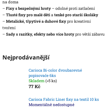
na doma
–
Fixy s bezpečnými hroty
– odolné proti zatlačení
–
Tlusté fixy pro malé děti
a
tenké pro starší školáky
–
Metalické, třpytivé a duhové fixy
pro kreativní
tvoření
–
Sady s razítky, efekty nebo více hroty
pro větší zábavu
Nejprodávanější
Carioca Bi-color dvoubarevné
popisovače 6ks
Skladem
(>5 ks)
77 Kč
Carioca Fabric Liner fixy na textil 10 ks
Momentálně nedostupné