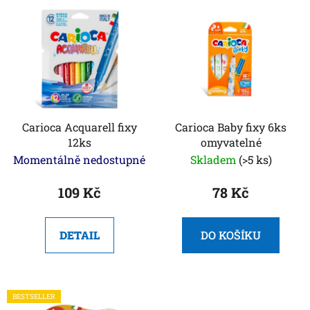
V
p
ý
r
p
o
i
d
s
u
p
k
r
t
o
Carioca Acquarell fixy
Carioca Baby fixy 6ks
ů
12ks
omyvatelné
d
Momentálně nedostupné
Skladem
(>5 ks)
u
k
109 Kč
78 Kč
t
ů
DETAIL
DO KOŠÍKU
BESTSELLER