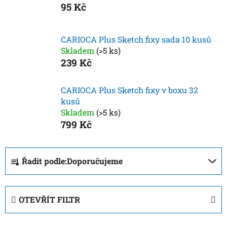
95 Kč
CARIOCA Plus Sketch fixy sada 10 kusů
Skladem
(>5 ks)
239 Kč
CARIOCA Plus Sketch fixy v boxu 32
kusů
Skladem
(>5 ks)
799 Kč
Ř
Řadit podle:
Doporučujeme
a
z
e
OTEVŘÍT FILTR
n
í