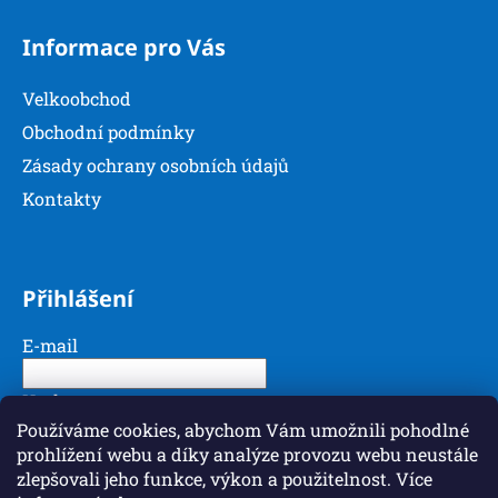
p
Informace pro Vás
i
s
u
Velkoobchod
Obchodní podmínky
Zásady ochrany osobních údajů
Kontakty
Přihlášení
E-mail
Heslo
Používáme cookies, abychom Vám umožnili pohodlné
prohlížení webu a díky analýze provozu webu neustále
PŘIHLÁSIT SE
zlepšovali jeho funkce, výkon a použitelnost. Více