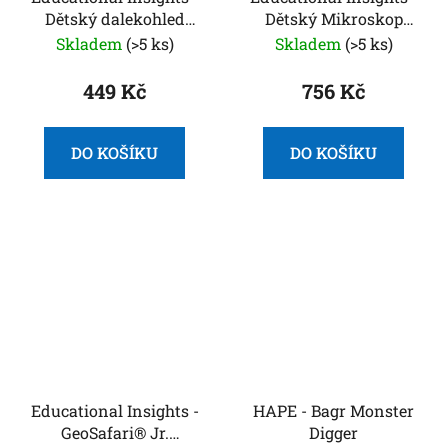
Dětský dalekohled
Dětský Mikroskop
GeoSafari® Jr.
GeoSafari Jr.
Skladem
(>5 ks)
Skladem
(>5 ks)
Kidnocular růžový
449 Kč
756 Kč
DO KOŠÍKU
DO KOŠÍKU
Educational Insights -
HAPE - Bagr Monster
GeoSafari® Jr.
Digger