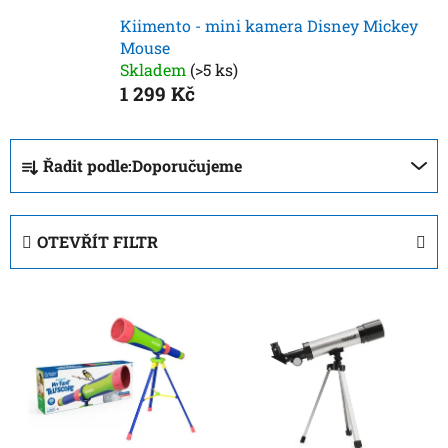
Kiimento - mini kamera Disney Mickey
Mouse
Skladem
(>5 ks)
1 299 Kč
Ř
Řadit podle:
Doporučujeme
a
z
e
OTEVŘÍT FILTR
n
í
V
p
ý
r
p
o
i
d
s
u
p
k