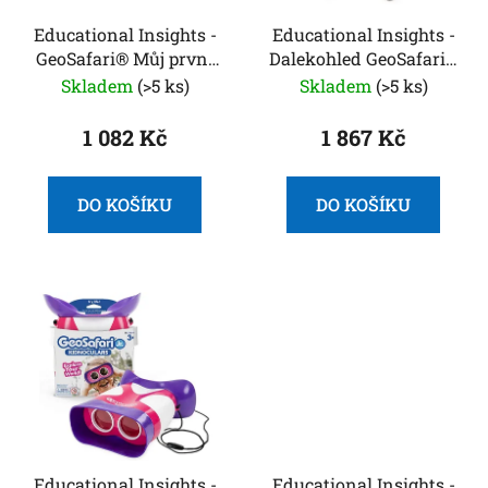
r
t
o
Educational Insights -
Educational Insights -
ů
GeoSafari® Můj první
Dalekohled GeoSafari®
d
dalekohled
Vega 360™
Skladem
(>5 ks)
Skladem
(>5 ks)
u
k
1 082 Kč
1 867 Kč
t
ů
DO KOŠÍKU
DO KOŠÍKU
Educational Insights -
Educational Insights -