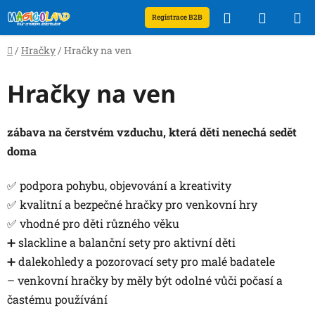
Přejít
Hledat
NÁKUP
Registrace B2B
na
obsah
KOŠÍK
Domů
/
Hračky
/
Hračky na ven
Hračky na ven
zábava na čerstvém vzduchu, která děti nenechá sedět
doma
✅ podpora pohybu, objevování a kreativity
✅ kvalitní a bezpečné hračky pro venkovní hry
✅ vhodné pro děti různého věku
➕ slackline a balanční sety pro aktivní děti
➕ dalekohledy a pozorovací sety pro malé badatele
– venkovní hračky by měly být odolné vůči počasí a
častému používání