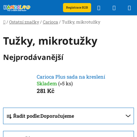
Přejít
Hledat
NÁKUP
Registrace B2B
na
obsah
KOŠÍK
Domů
/
Ostatní značky
/
Carioca
/
Tužky, mikrotužky
Tužky, mikrotužky
Nejprodávanější
Carioca Plus sada na kreslení
Skladem
(>5 ks)
281 Kč
Ř
Řadit podle:
Doporučujeme
a
z
e