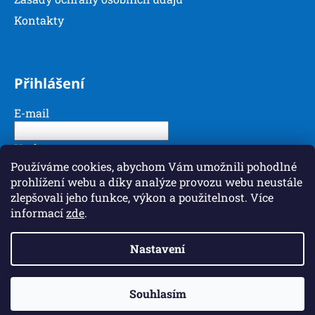
u
Kontakty
Přihlášení
E-mail
Heslo
Používáme cookies, abychom Vám umožnili pohodlné
prohlížení webu a díky analýze provozu webu neustále
PŘIHLÁSIT SE
zlepšovali jeho funkce, výkon a použitelnost. Více
informací
zde
.
Nová registrace
Zapomenuté heslo
Nastavení
Vytvořil Shoptet
Souhlasím
Copyright 2026
Magicoland
. Všechna práva
vyhrazena.