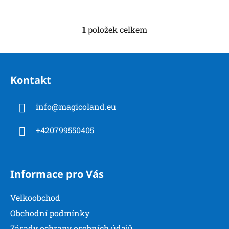
1
položek celkem
O
v
l
Z
á
á
d
Kontakt
p
a
a
c
info
@
magicoland.eu
t
í
í
p
+420799550405
r
v
k
y
Informace pro Vás
v
ý
Velkoobchod
p
i
Obchodní podmínky
s
Zásady ochrany osobních údajů