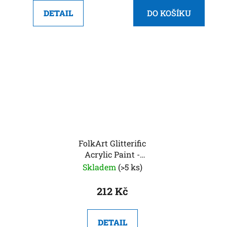
DETAIL
DO KOŠÍKU
FolkArt Glitterific
Acrylic Paint -
Třpytivá akrylová
Skladem
(>5 ks)
barva 59 ml
212 Kč
DETAIL