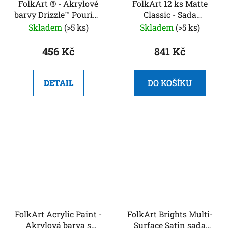
FolkArt ® - Akrylové
FolkArt 12 ks Matte
barvy Drizzle™ Pouring
Classic - Sada
Acrylics, 266 ml
akrylových barev s
Skladem
(>5 ks)
Skladem
(>5 ks)
matným povrchem
456 Kč
841 Kč
DETAIL
DO KOŠÍKU
FolkArt Acrylic Paint -
FolkArt Brights Multi-
Akrylová barva s
Surface Satin sada