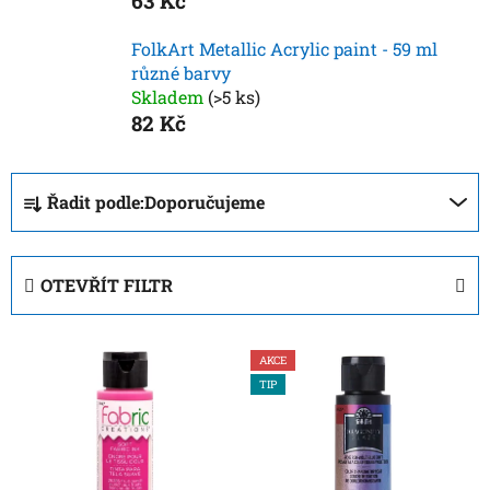
63 Kč
FolkArt Metallic Acrylic paint - 59 ml
různé barvy
Skladem
(>5 ks)
82 Kč
Ř
Řadit podle:
Doporučujeme
a
z
e
OTEVŘÍT FILTR
n
í
V
p
AKCE
ý
r
TIP
p
o
i
d
s
u