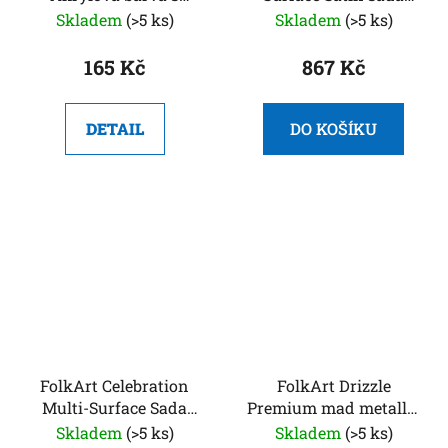
matným povrchem 236
akrylových barev 10 ks
Skladem
(>5 ks)
Skladem
(>5 ks)
ml
165 Kč
867 Kč
DETAIL
DO KOŠÍKU
FolkArt Celebration
FolkArt Drizzle
Multi-Surface Sada
Premium mad metallic
akrylových barev 10 ks
- Sada akrylových
Skladem
(>5 ks)
Skladem
(>5 ks)