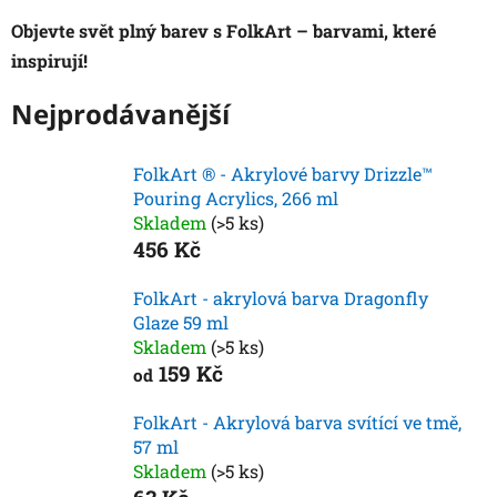
Objevte svět plný barev s FolkArt – barvami, které
inspirují!
Nejprodávanější
FolkArt ® - Akrylové barvy Drizzle™
Pouring Acrylics, 266 ml
Skladem
(>5 ks)
456 Kč
FolkArt - akrylová barva Dragonfly
Glaze 59 ml
Skladem
(>5 ks)
159 Kč
od
FolkArt - Akrylová barva svítící ve tmě,
57 ml
Skladem
(>5 ks)