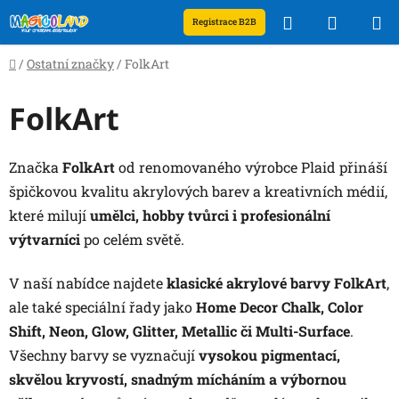
Přejít
Hledat
NÁKUP
Registrace B2B
na
obsah
KOŠÍK
Domů
/
Ostatní značky
/
FolkArt
FolkArt
Značka
FolkArt
od renomovaného výrobce Plaid přináší
špičkovou kvalitu akrylových barev a kreativních médií,
které milují
umělci, hobby tvůrci i profesionální
výtvarníci
po celém světě.
V naší nabídce najdete
klasické akrylové barvy FolkArt
,
ale také speciální řady jako
Home Decor Chalk, Color
Shift, Neon, Glow, Glitter, Metallic či Multi-Surface
.
Všechny barvy se vyznačují
vysokou pigmentací,
skvělou kryvostí, snadným mícháním a výbornou