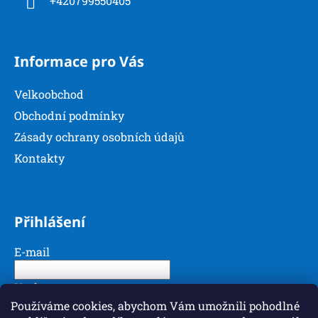
+420799550405
v
ý
p
Informace pro Vás
i
s
u
Velkoobchod
Obchodní podmínky
Zásady ochrany osobních údajů
Kontakty
Přihlášení
E-mail
Heslo
Používáme cookies, abychom Vám umožnili pohodlné