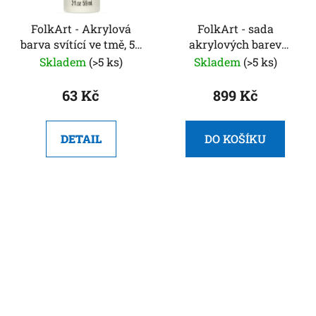
FolkArt - Akrylová
FolkArt - sada
barva svítící ve tmě, 57
akrylových barev
ml
Festival 12 x 59 ml
Skladem
(>5 ks)
Skladem
(>5 ks)
63 Kč
899 Kč
DETAIL
DO KOŠÍKU