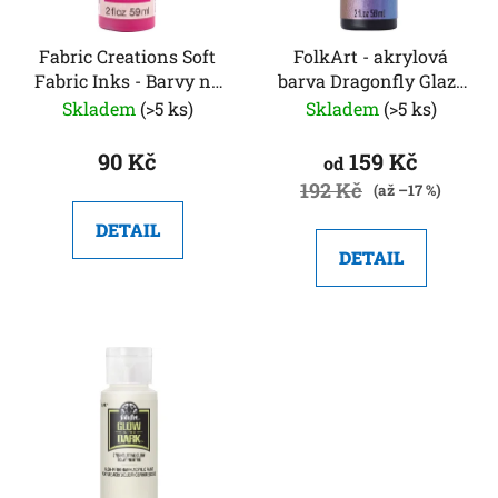
p
k
r
t
o
Fabric Creations Soft
FolkArt - akrylová
ů
Fabric Inks - Barvy na
barva Dragonfly Glaze
d
textil
59 ml
Skladem
(>5 ks)
Skladem
(>5 ks)
u
k
90 Kč
159 Kč
od
t
192 Kč
(až –17 %)
ů
DETAIL
DETAIL