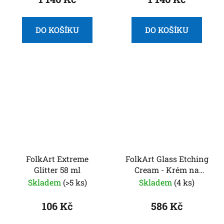
DO KOŠÍKU
DO KOŠÍKU
FolkArt Extreme
FolkArt Glass Etching
Glitter 58 ml
Cream - Krém na
leptání skla 169 gr
Skladem
(>5 ks)
Skladem
(4 ks)
106 Kč
586 Kč