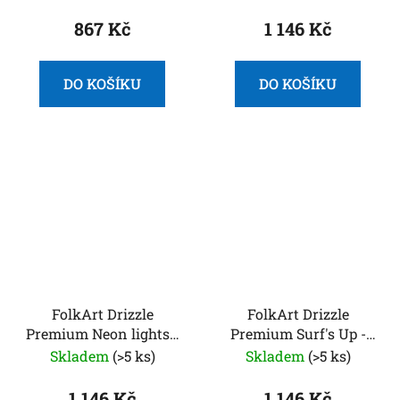
barev pro pouring
867 Kč
1 146 Kč
DO KOŠÍKU
DO KOŠÍKU
FolkArt Drizzle
FolkArt Drizzle
Premium Neon lights -
Premium Surf's Up -
Sada akrylových barev
Sada akrylových barev
Skladem
(>5 ks)
Skladem
(>5 ks)
pro pouring
pro pouring
1 146 Kč
1 146 Kč