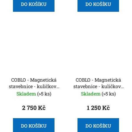
DO KOŠÍKU
DO KOŠÍKU
COBLO - Magnetická
COBLO - Magnetická
stavebnice - kuličková
stavebnice - kuličková
dráha - 100 dílů -
dráha - 35 dílů -
Skladem
(>5 ks)
Skladem
(>5 ks)
Pastel
Classic
2 750 Kč
1 250 Kč
DO KOŠÍKU
DO KOŠÍKU