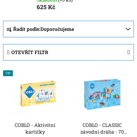
625 Kč
Ř
Řadit podle:
Doporučujeme
a
z
e
OTEVŘÍT FILTR
n
í
V
p
TIP
ý
r
p
o
i
d
s
u
p
k
r
t
o
COBLO - Aktivitní
COBLO - CLASSIC
ů
kartičky
závodní dráha - 70
d