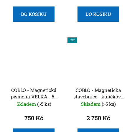
DO KOŠÍKU
DO KOŠÍKU
TIP
COBLO - Magnetická
COBLO - Magnetická
písmena VELKÁ - 60
stavebnice - kuličková
dílů
dráha - 100 dílů -
Skladem
(>5 ks)
Skladem
(>5 ks)
Classic
750 Kč
2 750 Kč