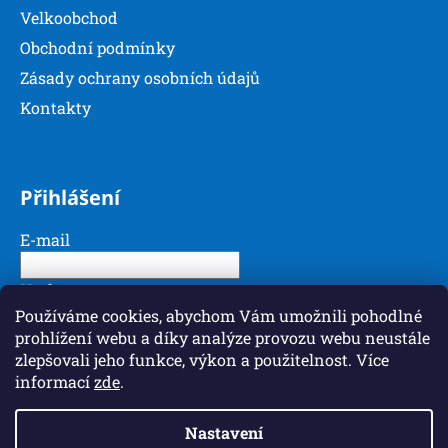
u
Velkoobchod
Obchodní podmínky
Zásady ochrany osobních údajů
Kontakty
Přihlášení
E-mail
Heslo
Používáme cookies, abychom Vám umožnili pohodlné
prohlížení webu a díky analýze provozu webu neustále
PŘIHLÁSIT SE
zlepšovali jeho funkce, výkon a použitelnost. Více
informací
zde
.
Nová registrace
Zapomenuté heslo
Nastavení