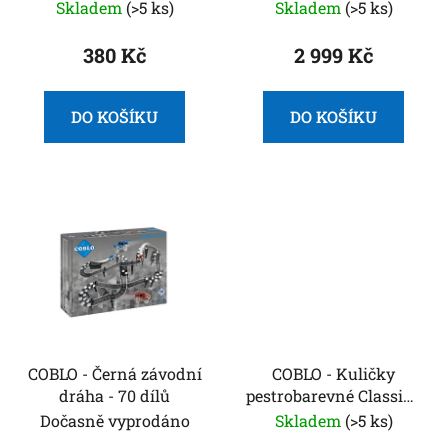
dílů
Skladem
(>5 ks)
Skladem
(>5 ks)
u
k
380 Kč
2 999 Kč
t
ů
DO KOŠÍKU
DO KOŠÍKU
COBLO - Černá závodní
COBLO - Kuličky
dráha - 70 dílů
pestrobarevné Classic -
6 kusů
Dočasně vyprodáno
Skladem
(>5 ks)