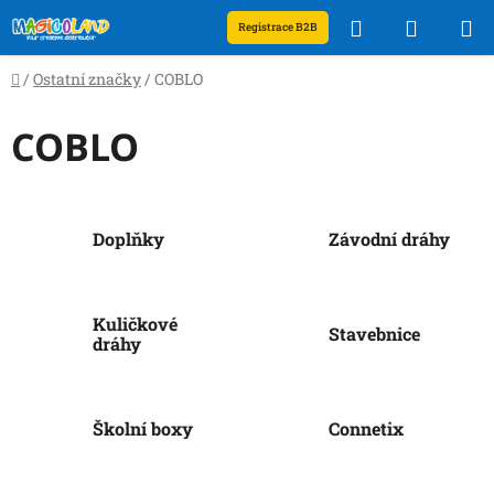
Přejít
Hledat
NÁKUP
Registrace B2B
na
obsah
KOŠÍK
Domů
/
Ostatní značky
/
COBLO
COBLO
Doplňky
Závodní dráhy
Kuličkové
Stavebnice
dráhy
Školní boxy
Connetix