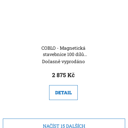
COBLO - Magnetická
stavebnice 100 dílů
Classic + 10 stříbrných
Dočasně vyprodáno
dílů zdarma
2 875 Kč
DETAIL
NAČÍST 15 DALŠÍCH