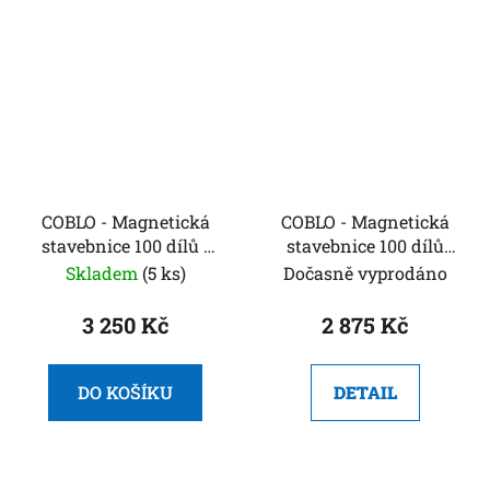
COBLO - Magnetická
COBLO - Magnetická
stavebnice 100 dílů -
stavebnice 100 dílů
Školní box s
Classic + 10 černých
Skladem
(5 ks)
Dočasně vyprodáno
kartičkami
dílů zdarma
3 250 Kč
2 875 Kč
DO KOŠÍKU
DETAIL