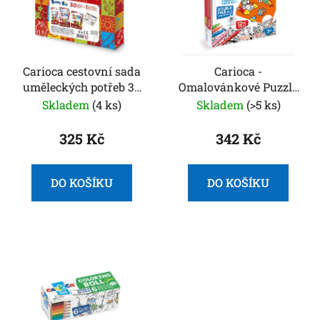
i
d
s
u
p
k
r
t
o
Carioca cestovní sada
Carioca -
ů
uměleckých potřeb 30
Omalovánkové Puzzle
d
ks
s motivem vesmíru +
Skladem
(4 ks)
Skladem
(>5 ks)
u
12 barevných fix
k
325 Kč
342 Kč
t
ů
DO KOŠÍKU
DO KOŠÍKU