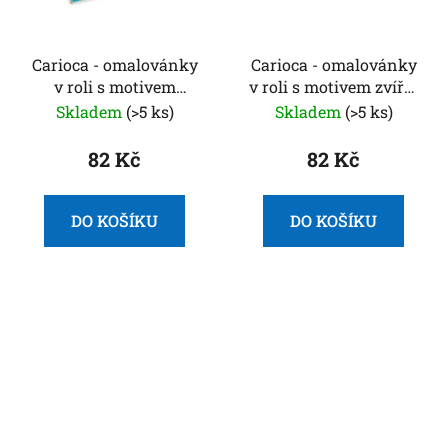
Carioca - omalovánky
Carioca - omalovánky
v roli s motivem
v roli s motivem zvířat
džungle + 6 pastelek
a písmen + 6 pastelek
Skladem
(>5 ks)
Skladem
(>5 ks)
82 Kč
82 Kč
DO KOŠÍKU
DO KOŠÍKU