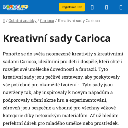
Přejít
Hledat
NÁKUP
Registrace B2B
na
obsah
KOŠÍK
Domů
/
Ostatní značky
/
Carioca
/
Kreativní sady Carioca
Kreativní sady Carioca
Ponořte se do světa neomezené kreativity s kreativními
sadami Carioca, ideálními pro děti i dospělé, kteří chtějí
rozvíjet své umělecké dovednosti a fantazii. Tyto
kreativní sady jsou pečlivě sestaveny, aby poskytovaly
vše potřebné pro okamžité tvoření - Tyto sady jsou
navrženy tak, aby inspirovaly k novým nápadům a
podporovaly učení skrze hru a experimentování,
zároveň jsou bezpečné a vhodné pro všechny věkové
kategorie díky netoxickým materiálům. Ať už hledáte
perfektní dárek pro mladého umělce nebo prostředek,