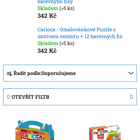
barevnými fixy
Skladem
(>5 ks)
342 Kč
Carioca - Omalovánkové Puzzle s
motivem vesmíru + 12 barevných fix
Skladem
(>5 ks)
342 Kč
Ř
Řadit podle:
Doporučujeme
a
z
e
OTEVŘÍT FILTR
n
í
V
p
ý
r
p
o