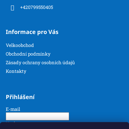
k
í
y
+420799550405
v
ý
p
Informace pro Vás
i
s
u
Velkoobchod
Obchodní podmínky
Zásady ochrany osobních údajů
Kontakty
Přihlášení
E-mail
Heslo