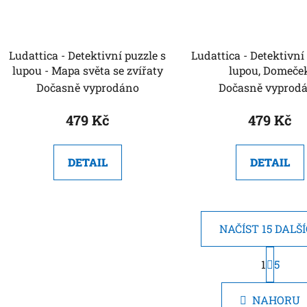
Ludattica - Detektivní puzzle s
Ludattica - Detektivní
lupou - Mapa světa se zvířaty
lupou, Domeče
Dočasně vyprodáno
Dočasně vyprod
479 Kč
479 Kč
DETAIL
DETAIL
NAČÍST 15 DALŠ
S
1
t
5
O
r
v
á
l
NAHORU
n