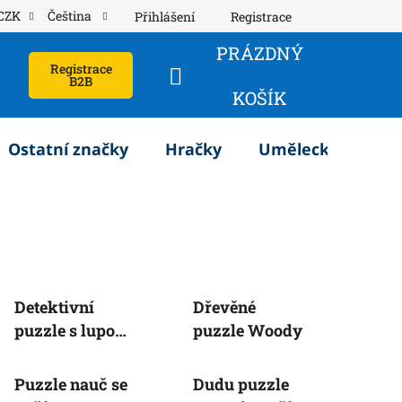
CZK
Čeština
Přihlášení
Registrace
PRÁZDNÝ
Registrace
B2B
NÁKUPNÍ
KOŠÍK
KOŠÍK
Ostatní značky
Hračky
Umělecké potřeb
Detektivní
Dřevěné
puzzle s lupou
puzzle Woody
(5+)
Puzzle nauč se
Dudu puzzle