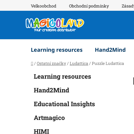
Přejít
Velkoobchod
Obchodní podmínky
Zásad
na
obsah
Learning resources
Hand2Mind
Domů
/
Ostatní značky
/
Ludattica
/
Puzzle Ludattica
P
K
Přeskočit
Learning resources
a
o
kategorie
t
s
Hand2Mind
e
t
g
r
Educational Insights
o
a
r
Artmagico
i
n
e
n
HIMI