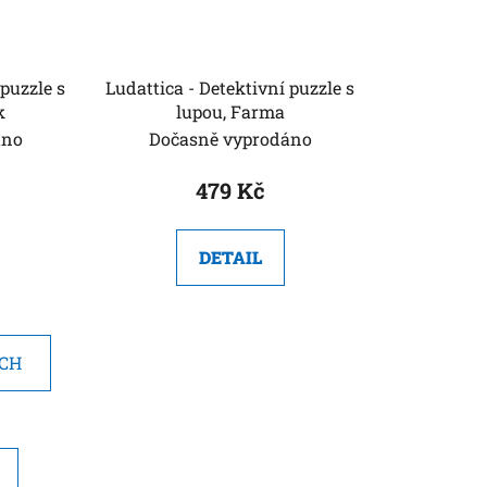
 puzzle s
Ludattica - Detektivní puzzle s
k
lupou, Farma
áno
Dočasně vyprodáno
479 Kč
DETAIL
ÍCH