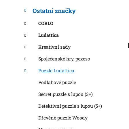
í
p
Ostatní značky
a
n
COBLO
e
Ludattica
l
Kreativní sady
Společenské hry, pexeso
Puzzle Ludattica
Podlahové puzzle
Secret puzzle s lupou (3+)
Detektivní puzzle s lupou (5+)
Dřevěné puzzle Woody