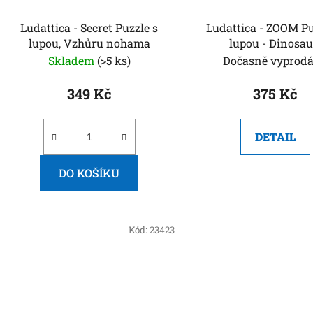
Ludattica - Secret Puzzle s
Ludattica - ZOOM Puzzle s
lupou, Vzhůru nohama
lupou - Dinosau
Skladem
(>5 ks)
Dočasně vyprod
349 Kč
375 Kč
DETAIL
DO KOŠÍKU
Kód:
23423