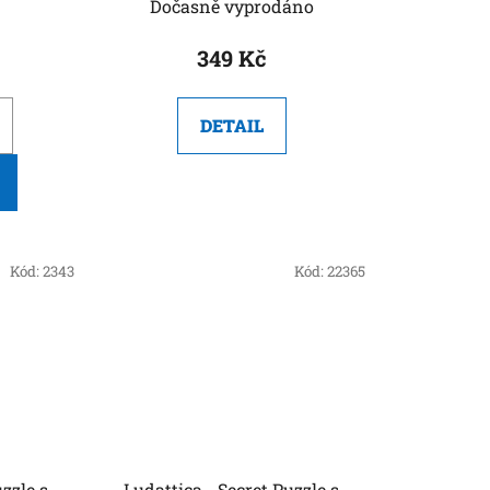
)
Dočasně vyprodáno
349 Kč
DETAIL
Kód:
2343
Kód:
22365
Ludattica - Secret Puzzle s