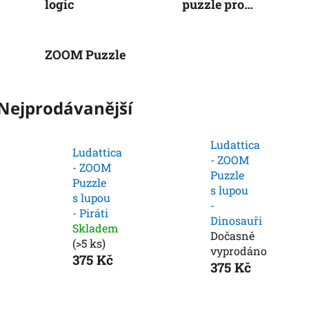
logic
puzzle pro
nejmenší
ZOOM Puzzle
Nejprodávanější
Ludattica
Ludattica
- ZOOM
- ZOOM
Puzzle
Puzzle
s lupou
s lupou
-
- Piráti
Dinosauři
Skladem
Dočasně
(>5 ks)
vyprodáno
375 Kč
375 Kč