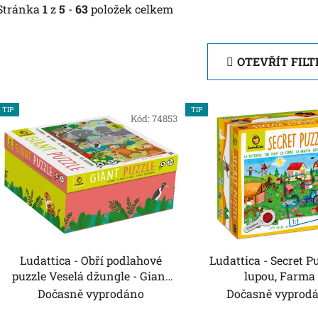
Stránka
1
z
5
-
63
položek celkem
OTEVŘÍT FILT
V
TIP
TIP
ý
Kód:
74853
p
i
s
p
r
o
d
Ludattica - Obří podlahové
Ludattica - Secret Puzzle s
u
puzzle Veselá džungle - Giant
lupou, Farma
k
Puzzle
Dočasně vyprodáno
Dočasně vyprod
t