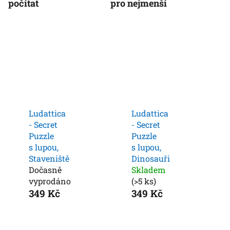
počítat
pro nejmenší
Ludattica
Ludattica
- Secret
- Secret
Puzzle
Puzzle
s lupou,
s lupou,
Staveniště
Dinosauři
Dočasně
Skladem
vyprodáno
(>5 ks)
349 Kč
349 Kč
Ř