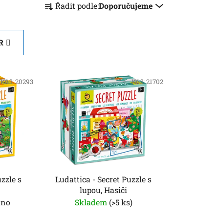
Řadit podle:
Doporučujeme
a
z
e
R
n
í
p
Kód:
20293
Kód:
21702
r
o
d
u
k
t
ů
Ludattica - Secret Puzzle s
lupou, Hasiči
áno
Skladem
(>5 ks)