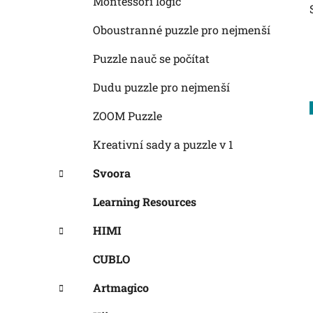
Montessori logic
Oboustranné puzzle pro nejmenší
Puzzle nauč se počítat
Dudu puzzle pro nejmenší
ZOOM Puzzle
Kreativní sady a puzzle v 1
Svoora
Learning Resources
HIMI
CUBLO
Artmagico