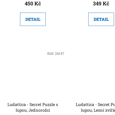
ů
450 Kč
349 Kč
DETAIL
DETAIL
Kód:
24147
Ludattica - Secret Puzzle s
Ludattica - Secret Puzzle s
lupou, Jednorožci
lupou, Lesní zvíř