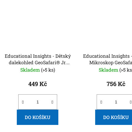
Educational Insights - Dětský
Educational Insights 
dalekohled GeoSafari® Jr.
Mikroskop GeoSafar
Kidnocular růžový
Skladem
(>5 ks)
Skladem
(>5 ks
449 Kč
756 Kč
DO KOŠÍKU
DO KOŠÍKU