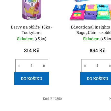
p
r
o
d
Barvy na obličej 10ks -
Educational Insights – Bea
u
Tookyland
Bags „Učím se obl
k
Skladem
(>5 ks)
Skladem
(>5 ks
t
ů
314 Kč
854 Kč
DO KOŠÍKU
DO KOŠÍKU
Kód:
EI-2550