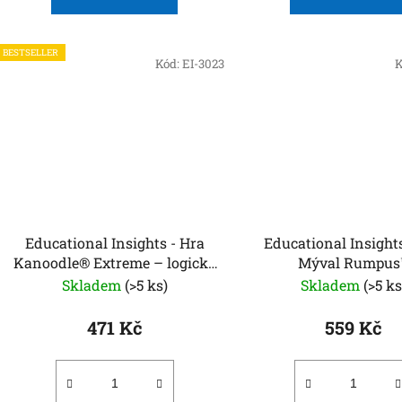
BESTSELLER
Kód:
EI-3023
K
Educational Insights - Hra
Educational Insights
Kanoodle® Extreme – logická
Mýval Rumpus
a prostorová hra
Skladem
(>5 ks)
Skladem
(>5 ks
471 Kč
559 Kč