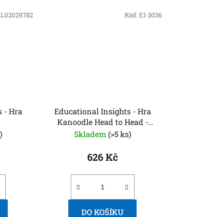
:
L02029782
Kód:
EI-3036
 - Hra
Educational Insights - Hra
Kanoodle Head to Head -
logická a prostorová hra
)
Skladem
(>5 ks)
626 Kč
DO KOŠÍKU