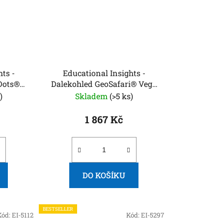
ts -
Educational Insights -
 Dots®
Dalekohled GeoSafari® Vega
20 a
360™
)
Skladem
(>5 ks)
ro
1 867 Kč
DO KOŠÍKU
BESTSELLER
Kód:
EI-5112
Kód:
EI-5297