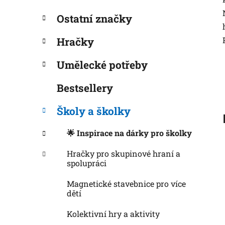
í
p
Ostatní značky
a
n
Hračky
e
Umělecké potřeby
l
Bestsellery
Školy a školky
🌟 Inspirace na dárky pro školky
Hračky pro skupinové hraní a
spolupráci
Magnetické stavebnice pro více
dětí
Kolektivní hry a aktivity