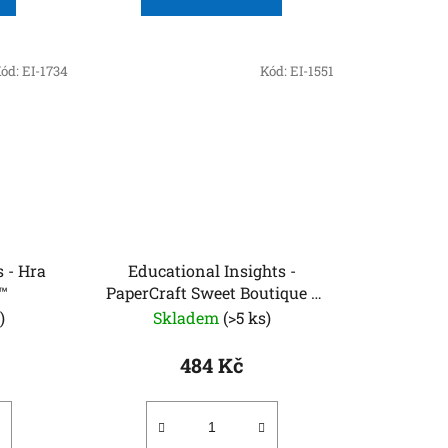
ód:
EI-1734
Kód:
EI-1551
 - Hra
Educational Insights -
™
PaperCraft Sweet Boutique -
papírový butik
)
Skladem
(>5 ks)
484 Kč