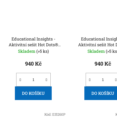
Educational Insights -
Educational Insigh
Aktivitní sešit Hot Dots®
Aktivitní sešit Hot
Numberblocks 1-10 a
Numberblocks 11-
Skladem
(>5 ks)
Skladem
(>5 ks
interaktivní pero
interaktivní pe
940 Kč
940 Kč
DO KOŠÍKU
DO KOŠÍKU
Kód:
EI5260P