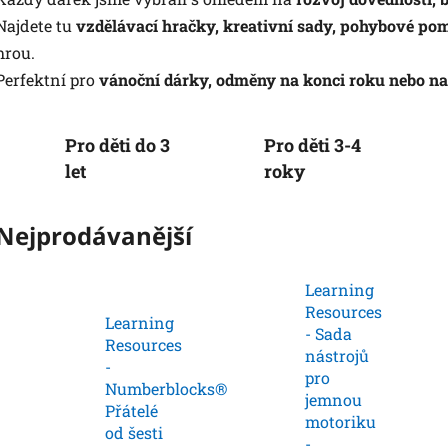
Najdete tu
vzdělávací hračky, kreativní sady, pohybové po
hrou.
Perfektní pro
vánoční dárky, odměny na konci roku nebo n
Pro děti do 3
Pro děti 3-4
let
roky
Nejprodávanější
Learning
Resources
Learning
- Sada
Resources
nástrojů
-
pro
Numberblocks®
jemnou
Přátelé
motoriku
od šesti
-