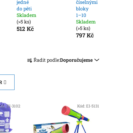
jedné
číselnými
do pěti
bloky
Skladem
1–10
(>5 ks)
Skladem
512 Kč
(>5 ks)
797 Kč
Ř
Řadit podle:
Doporučujeme
a
z
e
R
n
í
p
ód:
EI-3102
Kód:
EI-5131
r
o
d
u