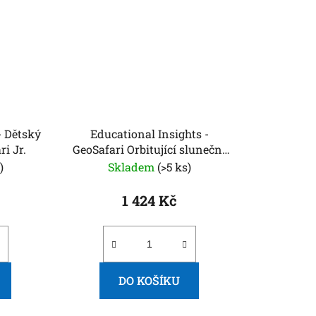
- Dětský
Educational Insights -
i Jr.
GeoSafari Orbitující sluneční
soustava s projektorem
)
Skladem
(>5 ks)
1 424 Kč
DO KOŠÍKU