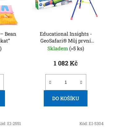
k
t
ů
n
Educational Insights -
ékat“
GeoSafari® Můj první
dalekohled
)
Skladem
(>5 ks)
1 082 Kč
DO KOŠÍKU
Kód:
EI-2551
Kód:
EI-5304