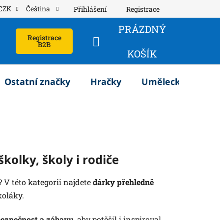
CZK
Čeština
Přihlášení
Registrace
PRÁZDNÝ
Registrace
B2B
NÁKUPNÍ
KOŠÍK
KOŠÍK
Ostatní značky
Hračky
Umělecké potřeb
kolky, školy i rodiče
? V této kategorii najdete
dárky přehledně
koláky.
bezpečnost a zábavu
, aby potěšil i inspiroval.