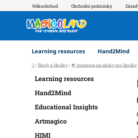
Přejít
Velkoobchod
Obchodní podmínky
Zásad
na
obsah
Learning resources
Hand2Mind
Domů
/
Školy a školky
/
🌟 Inspirace na dárky pro školky
P
K
Přeskočit
Learning resources
a
o
kategorie
t
s
Hand2Mind
e
t
g
r
Educational Insights
o
a
r
Artmagico
i
n
e
n
HIMI