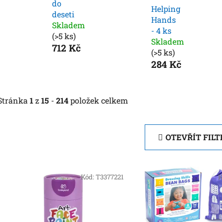
do
Helping
deseti
Hands
Skladem
- 4 ks
(>5 ks)
Skladem
712 Kč
(>5 ks)
284 Kč
Stránka
1
z
15
-
214
položek celkem
OTEVŘÍT FILT
V
ý
Kód:
T3377221
K
p
i
s