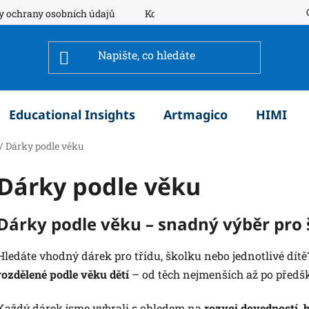
y ochrany osobních údajů
Kontakty
Educational Insights
Artmagico
HIMI
/
Dárky podle věku
Dárky podle věku
Dárky podle věku – snadný výběr pro š
Hledáte vhodný dárek pro třídu, školku nebo jednotlivé dítě
rozdělené podle věku dětí
– od těch nejmenších až po předš
Každý dárek jsme vybrali s ohledem na
rozvoj dovedností, 