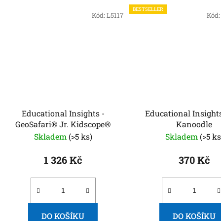
BESTSELLER
Kód:
L5117
Kód
Educational Insights -
Educational Insights
GeoSafari® Jr. Kidscope®
Kanoodle
Skladem
(>5 ks)
Skladem
(>5 ks
1 326 Kč
370 Kč
DO KOŠÍKU
DO KOŠÍKU