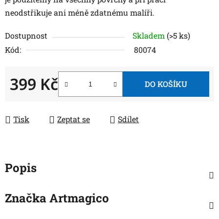
neodstřikuje ani méně zdatnému malíři.
Dostupnost
Skladem
(>5 ks)
Kód:
80074
399 Kč
DO KOŠÍKU
Měrná cena:
Tisk
Zeptat se
Sdílet
Popis
Značka
Artmagico