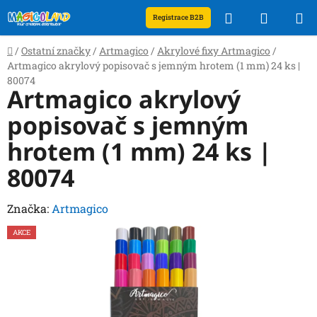
Přejít
Hledat
NÁKUP
Registrace B2B
na
obsah
KOŠÍK
Domů
/
Ostatní značky
/
Artmagico
/
Akrylové fixy Artmagico
/
Artmagico akrylový popisovač s jemným hrotem (1 mm) 24 ks |
80074
Artmagico akrylový
popisovač s jemným
hrotem (1 mm) 24 ks |
80074
Značka:
Artmagico
AKCE