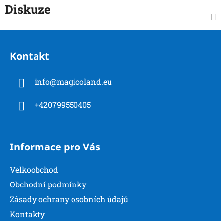
Diskuze
Z
á
Kontakt
p
a
info
@
magicoland.eu
t
í
+420799550405
Informace pro Vás
Velkoobchod
Obchodní podmínky
Zásady ochrany osobních údajů
Kontakty