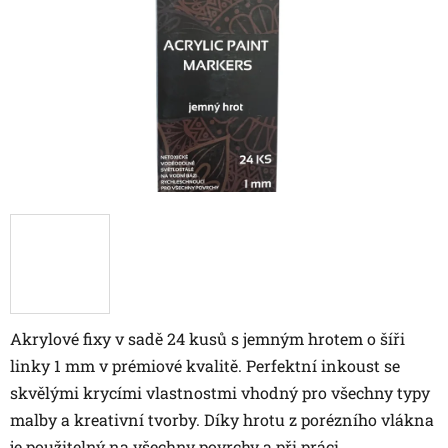
Akrylové fixy v sadě 24 kusů s jemným hrotem o šíři
linky 1 mm v prémiové kvalitě. Perfektní inkoust se
skvělými krycími vlastnostmi vhodný pro všechny typy
malby a kreativní tvorby. Díky hrotu z porézního vlákna
je použitelný na všechny povrchy a při práci