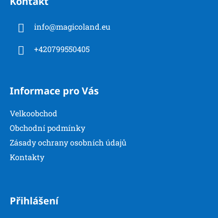
Kontakt
p
a
info
@
magicoland.eu
t
í
+420799550405
Informace pro Vás
Velkoobchod
Obchodní podmínky
Zásady ochrany osobních údajů
Kontakty
Přihlášení