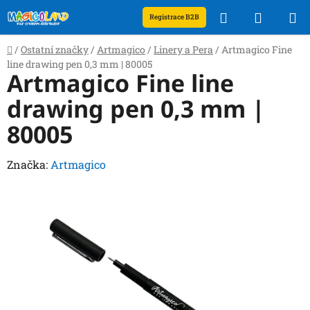
Přejít
Hledat
NÁKUP
Registrace B2B
na
obsah
KOŠÍK
Domů
/
Ostatní značky
/
Artmagico
/
Linery a Pera
/
Artmagico Fine
line drawing pen 0,3 mm | 80005
Artmagico Fine line
drawing pen 0,3 mm |
80005
Značka:
Artmagico