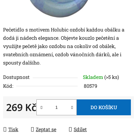
Pečetidlo s motivem Holubic ozdobí každou obálku a
dodá ji nádech elegance. Objevte kouzlo pečetění a
využijte pečetě jako ozdobu na cokoliv od obálek,
svatebních oznámení, ozdob vánočních dárků, ale i
spousty dalšího.
Dostupnost
Skladem
(>5 ks)
Kód:
80579
269 Kč
DO KOŠÍKU
Měrná cena:
Tisk
Zeptat se
Sdílet