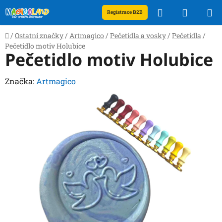
Přejít
Hledat
NÁKUP
Registrace B2B
na
obsah
KOŠÍK
Domů
/
Ostatní značky
/
Artmagico
/
Pečetidla a vosky
/
Pečetidla
/
Pečetidlo motiv Holubice
Pečetidlo motiv Holubice
Značka:
Artmagico