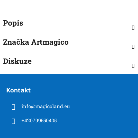
Popis
Značka
Artmagico
Diskuze
Z
á
Kontakt
p
a
info
@
magicoland.eu
t
í
+420799550405