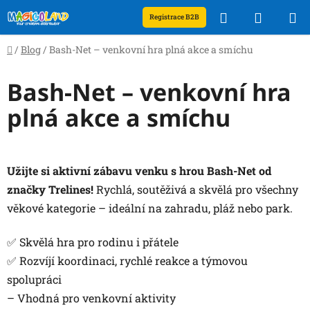
Přejít
Hledat
NÁKUP
Registrace B2B
na
obsah
KOŠÍK
Domů
/
Blog
/
Bash-Net – venkovní hra plná akce a smíchu
Bash-Net – venkovní hra
plná akce a smíchu
Užijte si aktivní zábavu venku s hrou Bash-Net od
značky Trelines!
Rychlá, soutěživá a skvělá pro všechny
věkové kategorie – ideální na zahradu, pláž nebo park.
✅ Skvělá hra pro rodinu i přátele
✅ Rozvíjí koordinaci, rychlé reakce a týmovou
spolupráci
– Vhodná pro venkovní aktivity