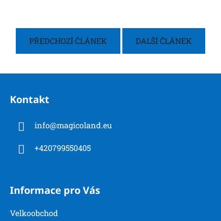
PŘEDCHOZÍ ČLÁNEK
DALŠÍ ČLÁNEK
Z
á
Kontakt
p
a
info
@
magicoland.eu
t
í
+420799550405
Informace pro Vás
Velkoobchod