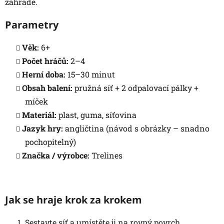
zahradě.
Parametry
Věk:
6+
Počet hráčů:
2–4
Herní doba:
15–30 minut
Obsah balení:
pružná síť + 2 odpalovací pálky +
míček
Materiál:
plast, guma, síťovina
Jazyk hry:
angličtina (návod s obrázky – snadno
pochopitelný)
Značka / výrobce:
Trelines
Jak se hraje krok za krokem
Sestavte síť a umístěte ji na rovný povrch.