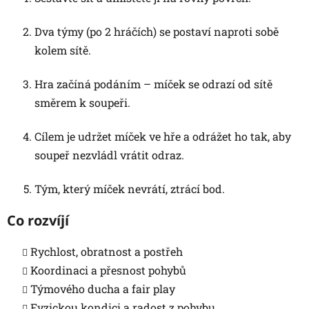
Dva týmy (po 2 hráčích) se postaví naproti sobě
kolem sítě.
Hra začíná podáním – míček se odrazí od sítě
směrem k soupeři.
Cílem je udržet míček ve hře a odrážet ho tak, aby
soupeř nezvládl vrátit odraz.
Tým, který míček nevrátí, ztrácí bod.
Co rozvíjí
Rychlost, obratnost a postřeh
Koordinaci a přesnost pohybů
Týmového ducha a fair play
Fyzickou kondici a radost z pohybu