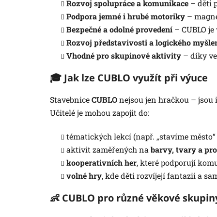
Rozvoj spolupráce a komunikace
– děti 
Podpora jemné i hrubé motoriky
– magnet
Bezpečné a odolné provedení
– CUBLO je 
Rozvoj představivosti a logického myšle
Vhodné pro skupinové aktivity
– díky ve
🎓 Jak lze CUBLO využít při výuce
Stavebnice
CUBLO
nejsou jen hračkou – jsou 
Učitelé je mohou zapojit do:
tématických lekcí (např. „stavíme město“
aktivit zaměřených na
barvy, tvary a pr
kooperativních her
, které podporují kom
volné hry
, kde děti rozvíjejí fantazii a 
👶 CUBLO pro různé věkové skupin