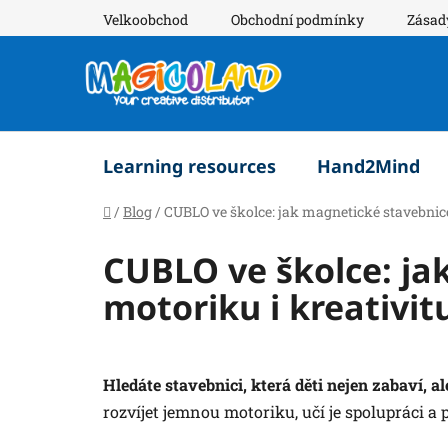
Přejít
Velkoobchod
Obchodní podmínky
Zásad
na
obsah
Learning resources
Hand2Mind
Domů
/
Blog
/
CUBLO ve školce: jak magnetické stavebnice 
CUBLO ve školce: jak
motoriku i kreativit
Hledáte stavebnici, která děti nejen zabaví, ale
rozvíjet jemnou motoriku, učí je spolupráci a 