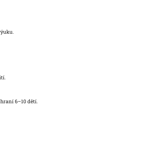
výuku.
tí.
hraní 6–10 dětí.