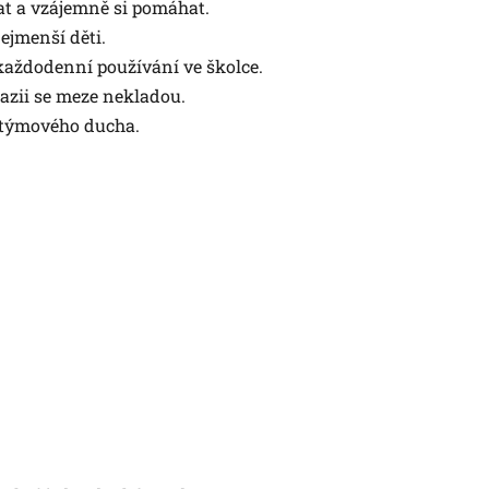
vat a vzájemně si pomáhat.
nejmenší děti.
 každodenní používání ve školce.
tazii se meze nekladou.
e týmového ducha.