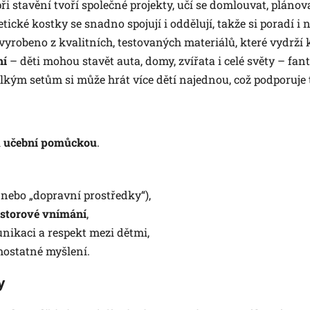
při stavění tvoří společné projekty, učí se domlouvat, pláno
ické kostky se snadno spojují i oddělují, takže si poradí i 
vyrobeno z kvalitních, testovaných materiálů, které vydrží
ní
– děti mohou stavět auta, domy, zvířata i celé světy – fan
lkým setům si může hrát více dětí najednou, což podporuj
i
učební pomůckou
.
 nebo „dopravní prostředky“),
ostorové vnímání
,
unikaci a respekt mezi dětmi,
samostatné myšlení.
y