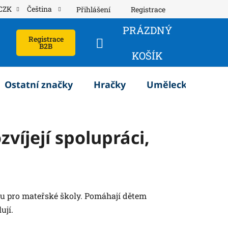
CZK
Čeština
Přihlášení
Registrace
PRÁZDNÝ
Registrace
B2B
NÁKUPNÍ
KOŠÍK
KOŠÍK
Ostatní značky
Hračky
Umělecké potřeb
víjejí spolupráci,
ou pro mateřské školy. Pomáhají dětem
ují.