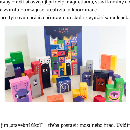
avby – děti si osvojují princip magnetismu, staví komíny a
 zvířata – rozvíjí se kreativita a koordinace.
 pro týmovou práci a přípravu na školu - využití samolepek 
jim „stavební úkol“ – třeba postavit most nebo hrad. Uvidíte