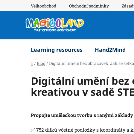
Přejít
Velkoobchod
Obchodní podmínky
Zásad
na
obsah
Learning resources
Hand2Mind
Domů
/
Blog
/
Digitální umění bez obrazovek: Jak se setk
Digitální umění bez
kreativou v sadě STE
Propojte uměleckou tvorbu s ranými základy p
✅ 752 dílků včetně podložky s koordináty a kn