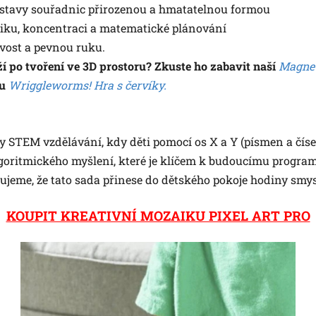
ustavy souřadnic přirozenou a hmatatelnou formou
riku, koncentraci a matematické plánování
ivost a pevnou ruku.
ží po tvoření ve 3D prostoru? Zkuste ho zabavit naší
Magnet
ou
Wriggleworms! Hra s červíky.
py STEM vzdělávání, kdy děti pomocí os X a Y (písmen a čísel
goritmického myšlení, které je klíčem k budoucímu program
jeme, že tato sada přinese do dětského pokoje hodiny smys
KOUPIT KREATIVNÍ MOZAIKU PIXEL ART PRO