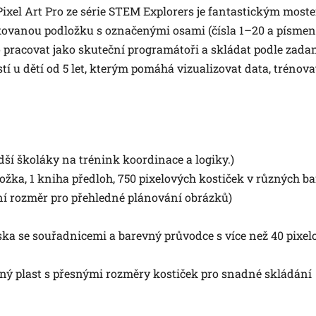
Pixel Art Pro ze série STEM Explorers je fantastickým mos
kovanou podložku s označenými osami (čísla 1–20 a písmen
bo pracovat jako skuteční programátoři a skládat podle za
 u dětí od 5 let, kterým pomáhá vizualizovat data, trénova
dší školáky na trénink koordinace a logiky.)
ožka, 1 kniha předloh, 750 pixelových kostiček v různých b
ní rozměr pro přehledné plánování obrázků)
ska se souřadnicemi a barevný průvodce s více než 40 pixe
čný plast s přesnými rozměry kostiček pro snadné skládání