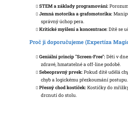
STEM a základy programování:
Porozumě
Jemná motorika a grafomotorika:
Manipul
správný úchop pera.
Kritické myšlení a koncentrace:
Dítě se u
Proč ji doporučujeme (Expertíza Magi
Geniální princip "Screen-Free":
Děti v dne
zdravé, hmatatelné a off-line podobě.
Sebeopravný prvek:
Pokud dítě udělá chy
chyb a logickému přezkoumání postupu.
Přesný chod kostiček:
Kostičky do mřížky 
drcnutí do stolu.