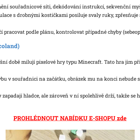
ní souřadnicové síti, dekódování instrukcí, sekvenční myš
ace s drobnými kostičkami posiluje svaly ruky, zpřesňuje 
čí pracovat podle plánu, kontrolovat případné chyby (sebeopr
coland)
šní době milují pixelové hry typu Minecraft. Tato hra jim při
bu v souřadnici na začátku, obrázek mu na konci nebude se
zapadají hladce, ale zároveň v ní spolehlivě drží, takže s
PROHLÉDNOUT NABÍDKU E-SHOPU
zde