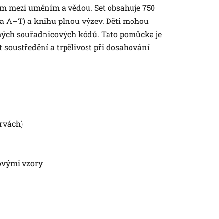
tem mezi uměním a vědou. Set obsahuje 750
a A–T) a knihu plnou výzev. Děti mohou
daných souřadnicových kódů. Tato pomůcka je
t soustředění a trpělivost při dosahování
arvách)
lovými vzory