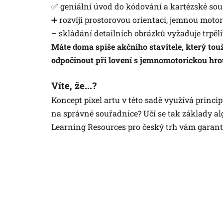
✅ geniální úvod do kódování a kartézské so
➕ rozvíjí prostorovou orientaci, jemnou moto
– skládání detailních obrázků vyžaduje trpěl
Máte doma spíše akčního stavitele, který tou
odpočinout při lovení s jemnomotorickou hr
Víte, že...?
Koncept pixel artu v této sadě využívá princi
na správné souřadnice? Učí se tak základy al
Learning Resources pro český trh vám garantu