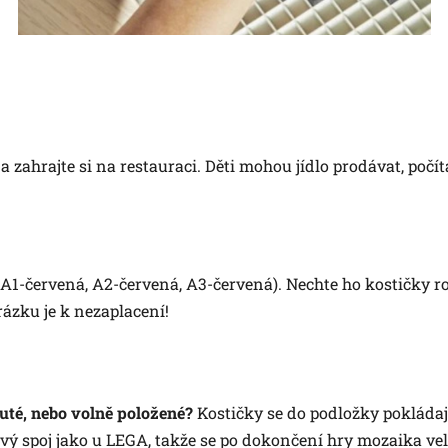
a zahrajte si na restauraci. Děti mohou jídlo prodávat, počí
 A1-červená, A2-červená, A3-červená). Nechte ho kostičky ro
ázku je k nezaplacení!
uté, nebo volně položené?
Kostičky se do podložky pokládaj
ový spoj jako u LEGA, takže se po dokončení hry mozaika ve