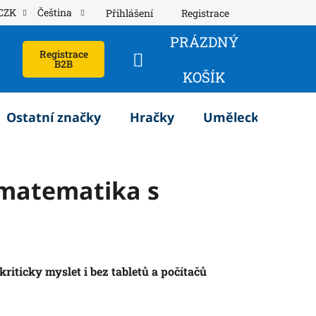
CZK
Čeština
Přihlášení
Registrace
PRÁZDNÝ
Registrace
B2B
NÁKUPNÍ
KOŠÍK
KOŠÍK
Ostatní značky
Hračky
Umělecké potřeb
 matematika s
iticky myslet i bez tabletů a počítačů