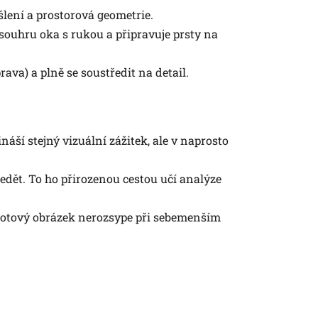
lení a prostorová geometrie.
souhru oka s rukou a připravuje prsty na
ava) a plně se soustředit na detail.
náší stejný vizuální zážitek, ale v naprosto
dět. To ho přirozenou cestou učí analýze
e hotový obrázek nerozsype při sebemenším