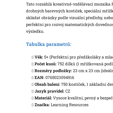
Tato rozsáhlá kreativně-vzdělávací mozaika 
drobných barevných kostiček, speciální mříž
skládat obrázky podle vizuální předlohy, ne
perfektní pro rozvoj matematických dovedností
výsledku.
Tabulka parametrů:
Věk:
5+ (Perfektní pro předškoláky a mla
Počet kusů:
752 dílků (1 mřížkovaná podl
Rozměry podložky:
23 cm x 23 cm (ideál
EAN:
0765023094916
Obsah balení:
750 kostiček, 1 základní de
Jazyk pravidel:
CZ
Materiál:
Vysoce kvalitní, pevný a bezpe
Značka:
Learning Resources