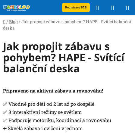
Přejít
Hledat
NÁKUP
Registrace B2B
na
obsah
KOŠÍK
Domů
/
Blog
/
Jak propojit zábavu s pohybem? HAPE - Svítící balanční
deska
Jak propojit zábavu s
pohybem? HAPE - Svítící
balanční deska
Připraveno na aktivní zábavu a rovnováhu!
✅ Vhodné pro děti od 2 let až po dospělé
✅ 3 interaktivní režimy se světlem
✅ Podporuje motoriku, koordinaci a rovnováhu
➕ Skvělá zábava i cvičení v jednom