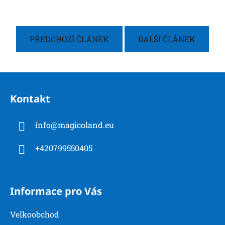
PŘEDCHOZÍ ČLÁNEK
DALŠÍ ČLÁNEK
Z
á
Kontakt
p
a
info
@
magicoland.eu
t
í
+420799550405
Informace pro Vás
Velkoobchod