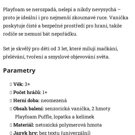
Playfoam se nerozpadá, nelepí a nikdy nevysychá –
proto je ideální i pro nejmenší zkoumavé ruce. Vanička
poskytuje čisté a bezpečné prostředí pro hraní, takže
rodiče se nemusí bát nepořádku.
Set je skvělý pro děti od 3 let, které milují mačkání,
přelévání, tvoření a smyslové objevování světa.
Parametry
Věk:
3+
Počet hráčů:
1+
Herní doba:
neomezená
Obsah balení:
senzorická vanička, 2 hmoty
Playfoam Puffle, lopatka a kelímek
Materiál:
netoxická polymerová hmota
Jazyk hry:
bez textu (univerzální)