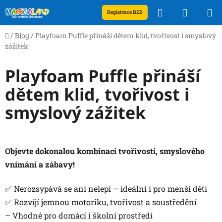
Přejít
Hledat
NÁKUP
Registrace B2B
na
obsah
KOŠÍK
Domů
/
Blog
/
Playfoam Puffle přináší dětem klid, tvořivost i smyslový
zážitek
Playfoam Puffle přináší
dětem klid, tvořivost i
smyslový zážitek
Objevte dokonalou kombinaci tvořivosti, smyslového
vnímání a zábavy!
✅ Nerozsypává se ani nelepí – ideální i pro menší děti
✅ Rozvíjí jemnou motoriku, tvořivost a soustředění
– Vhodné pro domácí i školní prostředí