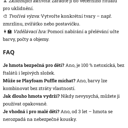
🧘
Zklidňující aktivita:
Zařaďte ji do večerního rituálu
pro uklidnění.
🎨
Tvořivá výzva:
Vytvořte konkrétní tvary – např.
zmrzlinu, zvířátko nebo postavičku.
👩‍🏫
Vzdělávací hra:
Pomocí nabírání a přelévání učte
barvy, počty a objemy.
FAQ
Je hmota bezpečná pro děti?
Ano, je 100 % netoxická, bez
ftalátů i lepivých složek.
Může se Playfoam Puffle míchat?
Ano, barvy lze
kombinovat bez ztráty vlastností.
Jak dlouho hmota vydrží?
Nikdy nevysychá, můžete ji
používat opakovaně.
Je vhodná i pro malé děti?
Ano, od 3 let – hmota se
nerozpadá na nebezpečné kousky.