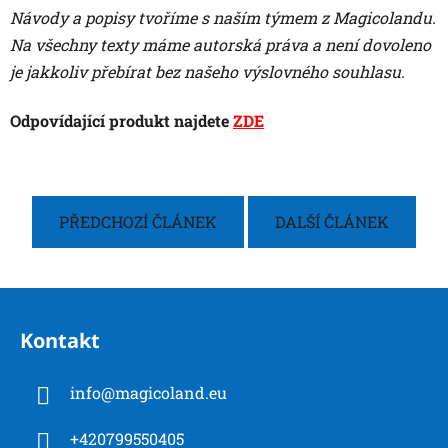
Návody a popisy tvoříme s naším týmem z Magicolandu.
Na všechny texty máme autorská práva a není dovoleno
je jakkoliv přebírat bez našeho výslovného souhlasu.
Odpovídající produkt najdete
ZDE
PŘEDCHOZÍ ČLÁNEK
DALŠÍ ČLÁNEK
Z
á
Kontakt
p
a
info
@
magicoland.eu
t
í
+420799550405