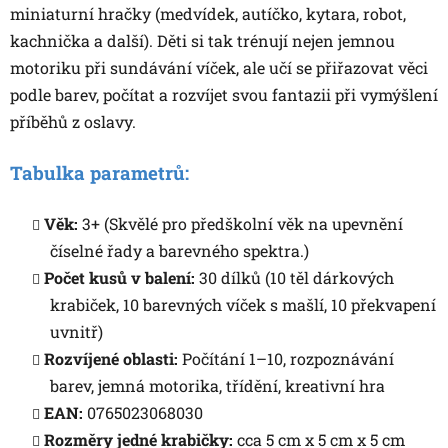
miniaturní hračky (medvídek, autíčko, kytara, robot,
kachnička a další). Děti si tak trénují nejen jemnou
motoriku při sundávání víček, ale učí se přiřazovat věci
podle barev, počítat a rozvíjet svou fantazii při vymýšlení
příběhů z oslavy.
Tabulka parametrů:
Věk:
3+ (Skvělé pro předškolní věk na upevnění
číselné řady a barevného spektra.)
Počet kusů v balení:
30 dílků (10 těl dárkových
krabiček, 10 barevných víček s mašlí, 10 překvapení
uvnitř)
Rozvíjené oblasti:
Počítání 1–10, rozpoznávání
barev, jemná motorika, třídění, kreativní hra
EAN:
0765023068030
Rozměry jedné krabičky:
cca 5 cm x 5 cm x 5 cm