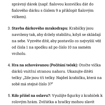
správný dárek (např. fialovou konvičku dát do
fialového dárku s číslem 9 a přiklopit fialovým
víčkem).
Stavba dárkového mrakodrapu:
Krabičky jsou
navrženy tak, aby držely stabilitu, když se skládají
na sebe. Vyzvěte dítě, aby postavilo co nejvyšší věž
od čísla 1 na spodku až po číslo 10 na samém
vrcholu.
Hra na schovávanou (Počítání teček):
Otočte víčka
dárků vnitřní stranou nahoru. Ukazujte dítěti
tečky: „Zde jsou tři tečky. Najdeš krabičku, která na
sobě má stejné číslo 3?“
Kdo přišel na oslavu?:
Využijte figurky z krabiček k
rolovým hrám. Zvířátka a hračky mohou slavit