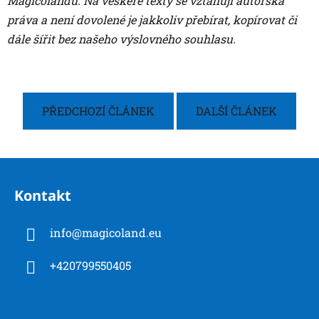
Magicolandu. Na veškeré texty se vztahují autorská
práva a není dovolené je jakkoliv přebírat, kopírovat či
dále šířit bez našeho výslovného souhlasu.
PŘEDCHOZÍ ČLÁNEK
DALŠÍ ČLÁNEK
Z
á
Kontakt
p
a
info
@
magicoland.eu
t
í
+420799550405