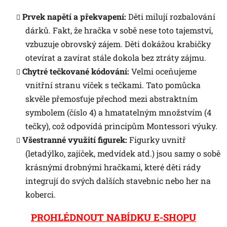
Prvek napětí a překvapení:
Děti milují rozbalování
dárků. Fakt, že hračka v sobě nese toto tajemství,
vzbuzuje obrovský zájem. Děti dokážou krabičky
otevírat a zavírat stále dokola bez ztráty zájmu.
Chytré tečkované kódování:
Velmi oceňujeme
vnitřní stranu víček s tečkami. Tato pomůcka
skvěle přemosťuje přechod mezi abstraktním
symbolem (číslo 4) a hmatatelným množstvím (4
tečky), což odpovídá principům Montessori výuky.
Všestranné využití figurek:
Figurky uvnitř
(letadýlko, zajíček, medvídek atd.) jsou samy o sobě
krásnými drobnými hračkami, které děti rády
integrují do svých dalších stavebnic nebo her na
koberci.
PROHLÉDNOUT NABÍDKU E-SHOPU