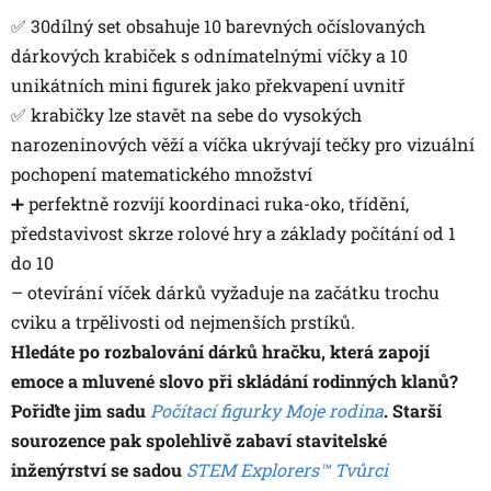
✅ 30dílný set obsahuje 10 barevných očíslovaných
dárkových krabiček s odnímatelnými víčky a 10
unikátních mini figurek jako překvapení uvnitř
✅ krabičky lze stavět na sebe do vysokých
narozeninových věží a víčka ukrývají tečky pro vizuální
pochopení matematického množství
➕ perfektně rozvíjí koordinaci ruka-oko, třídění,
představivost skrze rolové hry a základy počítání od 1
do 10
– otevírání víček dárků vyžaduje na začátku trochu
cviku a trpělivosti od nejmenších prstíků.
Hledáte po rozbalování dárků hračku, která zapojí
emoce a mluvené slovo při skládání rodinných klanů?
Pořiďte jim sadu
Počítací figurky Moje rodina
. Starší
sourozence pak spolehlivě zabaví stavitelské
inženýrství se sadou
STEM Explorers™ Tvůrci