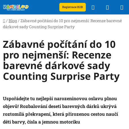
Přejít
Hledat
NÁKUP
Registrace B2B
na
obsah
KOŠÍK
Domů
/
Blog
/
Zábavné počítání do 10 pro nejmenší: Recenze barevné
dárkové sady Counting Surprise Party
Zábavné počítání do 10
pro nejmenší: Recenze
barevné dárkové sady
Counting Surprise Party
Uspořádejte tu nejlepší narozeninovou oslavu plnou
objevů! Rozbalování deseti barevných dárků ukrývá
roztomilá překvapení, která přirozenou cestou naučí
děti barvy, čísla a jemnou motoriku