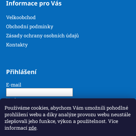
Informace pro Vás
Velkoobchod
Obchodní podmínky
Zásady ochrany osobních údajů
Kontakty
Přihlášení
E-mail
Heslo
Používáme cookies, abychom Vám umožnili pohodlné
prohlížení webu a díky analýze provozu webu neustále
PŘIHLÁSIT SE
zlepšovali jeho funkce, výkon a použitelnost. Více
informací
zde
.
Nová registrace
Zapomenuté heslo