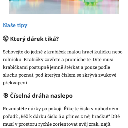
Naše tipy
🤫 Který dárek tiká?
Schovejte do jedné z krabiček malou hrací kuličku nebo
rolničku. Krabičky zavřete a promíchejte. Dítě musí
krabičkami postupně jemně štěrkat a pouze podle
sluchu poznat, pod kterým číslem se skrývá zvukové
překvapení.
🎯 Číselná dráha naslepo
Rozmístěte dárky po pokoji. Říkejte čísla v náhodném
pořadí: „Běž k dárku číslo 5 a přines z něj hračku!“ Dítě
musí v prostoru rychle zorientovat svůj zrak, najít