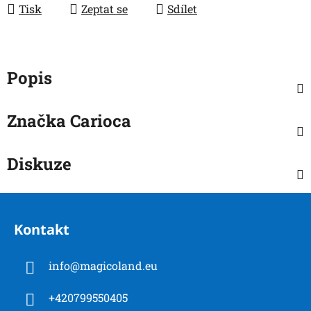
Tisk
Zeptat se
Sdílet
Popis
Značka
Carioca
Diskuze
Z
á
Kontakt
p
a
info
@
magicoland.eu
t
í
+420799550405