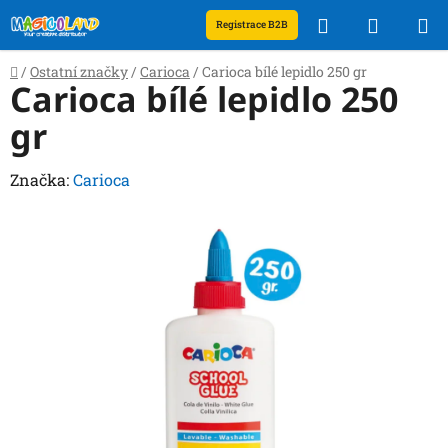
Přejít
Hledat
NÁKUP
Registrace B2B
na
obsah
KOŠÍK
Domů
/
Ostatní značky
/
Carioca
/
Carioca bílé lepidlo 250 gr
Carioca bílé lepidlo 250
gr
Značka:
Carioca