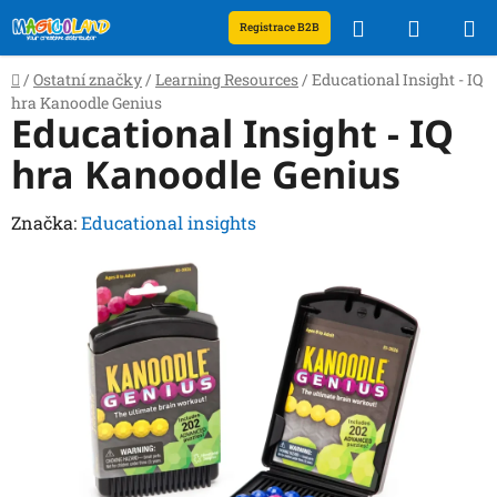
Přejít
Hledat
NÁKUP
Registrace B2B
na
obsah
KOŠÍK
Domů
/
Ostatní značky
/
Learning Resources
/
Educational Insight - IQ
hra Kanoodle Genius
Educational Insight - IQ
hra Kanoodle Genius
Značka:
Educational insights