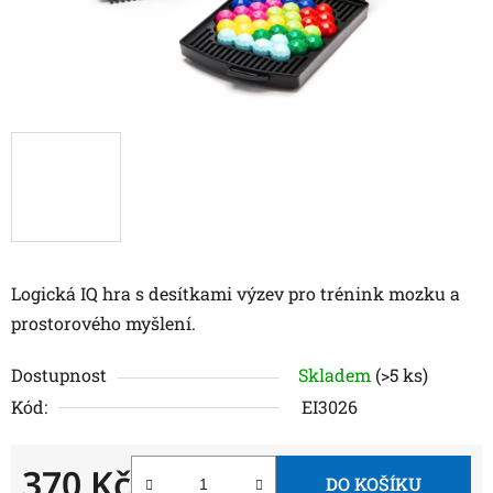
Logická IQ hra s desítkami výzev pro trénink mozku a
prostorového myšlení.
Dostupnost
Skladem
(>5 ks)
Kód:
EI3026
370 Kč
DO KOŠÍKU