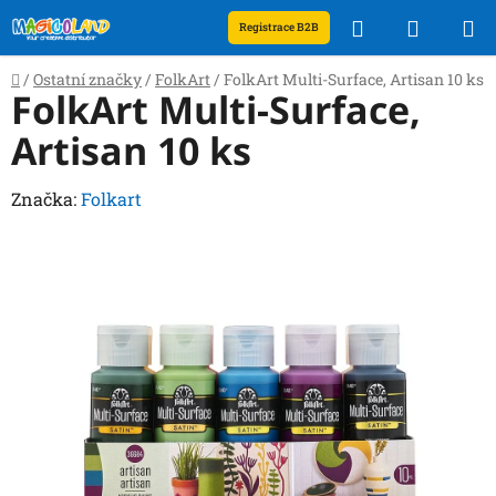
Přejít
Hledat
NÁKUP
Registrace B2B
na
obsah
KOŠÍK
Domů
/
Ostatní značky
/
FolkArt
/
FolkArt Multi-Surface, Artisan 10 ks
FolkArt Multi-Surface,
Artisan 10 ks
Značka:
Folkart