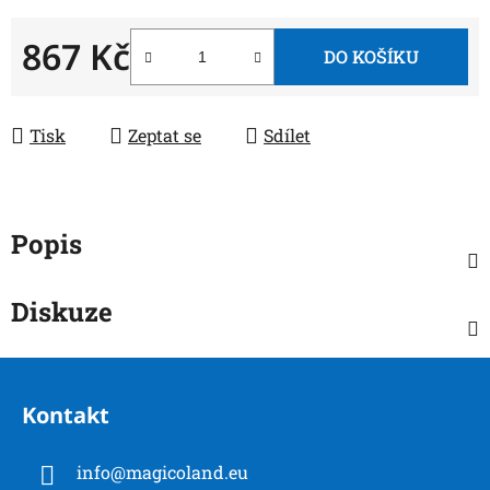
867 Kč
DO KOŠÍKU
Měrná cena:
Tisk
Zeptat se
Sdílet
Popis
Diskuze
Z
á
Kontakt
p
a
info
@
magicoland.eu
t