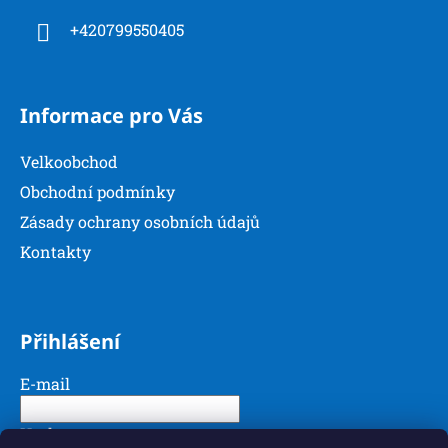
í
+420799550405
Informace pro Vás
Velkoobchod
Obchodní podmínky
Zásady ochrany osobních údajů
Kontakty
Přihlášení
E-mail
Heslo