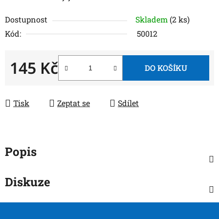
Dostupnost
Skladem
(2 ks)
Kód:
50012
145 Kč
DO KOŠÍKU
Měrná cena:
Tisk
Zeptat se
Sdílet
Popis
Diskuze
Z