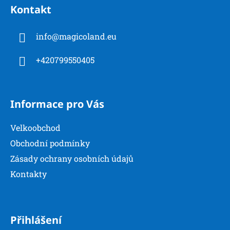
á
Kontakt
p
a
info
@
magicoland.eu
t
í
+420799550405
Informace pro Vás
Velkoobchod
Obchodní podmínky
Zásady ochrany osobních údajů
Kontakty
Přihlášení