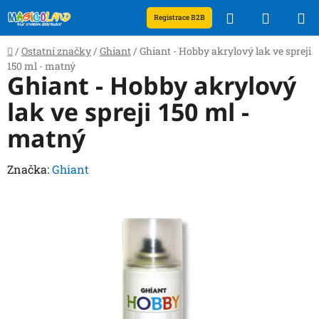
Přejít
Hledat
NÁKUP
Registrace B2B
na
obsah
KOŠÍK
Domů
/
Ostatní značky
/
Ghiant
/
Ghiant - Hobby akrylový lak ve spreji
150 ml - matný
Ghiant - Hobby akrylový
lak ve spreji 150 ml -
matný
Značka:
Ghiant