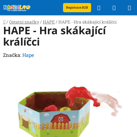
Přejít
Hledat
NÁKUP
Registrace B2B
na
obsah
KOŠÍK
Domů
/
Ostatní značky
/
HAPE
/
HAPE - Hra skákající králíčci
HAPE - Hra skákající
králíčci
Značka:
Hape