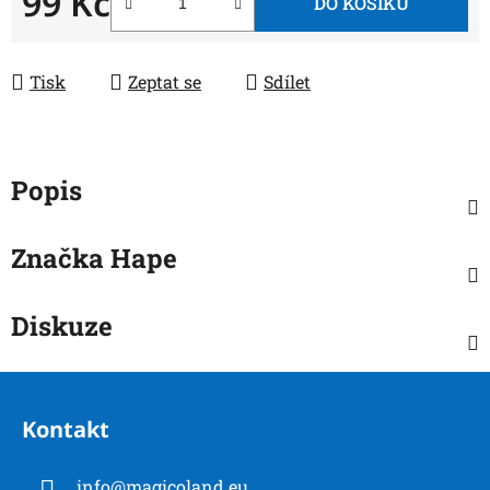
99 Kč
DO KOŠÍKU
Měrná cena:
Tisk
Zeptat se
Sdílet
Popis
Značka
Hape
Diskuze
Z
á
Kontakt
p
a
info
@
magicoland.eu