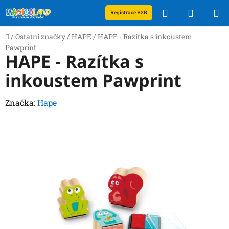
Přejít
Hledat
NÁKUP
Registrace B2B
na
obsah
KOŠÍK
Domů
/
Ostatní značky
/
HAPE
/
HAPE - Razítka s inkoustem
Pawprint
HAPE - Razítka s
inkoustem Pawprint
Značka:
Hape