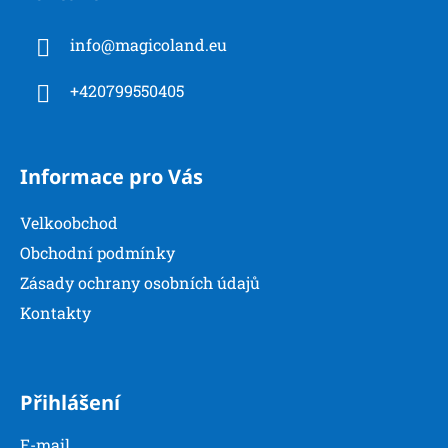
p
a
info
@
magicoland.eu
t
í
+420799550405
Informace pro Vás
Velkoobchod
Obchodní podmínky
Zásady ochrany osobních údajů
Kontakty
Přihlášení
E-mail