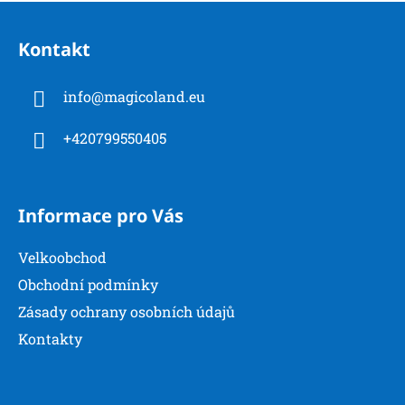
Z
á
Kontakt
p
a
info
@
magicoland.eu
t
í
+420799550405
Informace pro Vás
Velkoobchod
Obchodní podmínky
Zásady ochrany osobních údajů
Kontakty