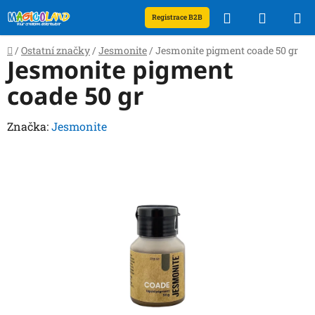
Přejít
Hledat
NÁKUP
Registrace B2B
na
obsah
KOŠÍK
Domů
/
Ostatní značky
/
Jesmonite
/
Jesmonite pigment coade 50 gr
Jesmonite pigment
coade 50 gr
Značka:
Jesmonite