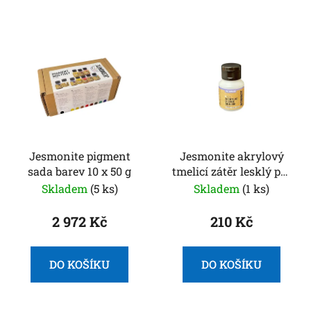
Jesmonite pigment
Jesmonite akrylový
sada barev 10 x 50 g
tmelicí zátěr lesklý pro
AC100/300 50 g
Skladem
(5 ks)
Skladem
(1 ks)
2 972 Kč
210 Kč
DO KOŠÍKU
DO KOŠÍKU