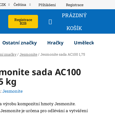
CZK
Čeština
Přihlášení
Registrace
PRÁZDNÝ
Registrace
B2B
NÁKUPNÍ
KOŠÍK
KOŠÍK
Ostatní značky
Hračky
Umělecké potřeb
tní značky
/
Jesmonite
/
Jesmonite sada AC100 1,75
smonite sada AC100
5 kg
:
Jesmonite
a výrobu kompozitní hmoty Jesmonite.
Jesmonite je určena pro odlévání a vytváření