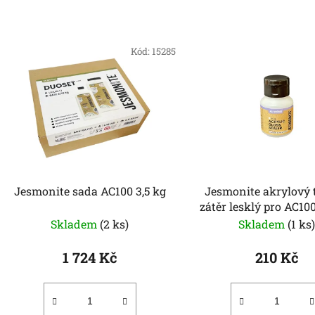
Kód:
15285
Jesmonite sada AC100 3,5 kg
Jesmonite akrylový 
zátěr lesklý pro AC10
g
Skladem
(2 ks)
Skladem
(1 ks
1 724 Kč
210 Kč