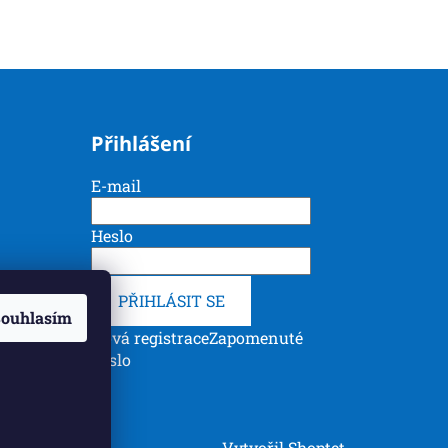
Přihlášení
E-mail
Heslo
PŘIHLÁSIT SE
ouhlasím
Nová registrace
Zapomenuté
heslo
Vytvořil Shoptet