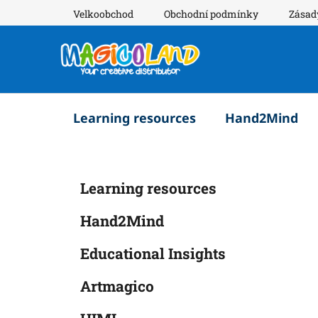
Přejít
Velkoobchod
Obchodní podmínky
Zásad
na
obsah
Learning resources
Hand2Mind
P
K
Přeskočit
Learning resources
a
o
kategorie
t
s
Hand2Mind
e
t
g
r
Educational Insights
o
a
r
Artmagico
i
n
e
n