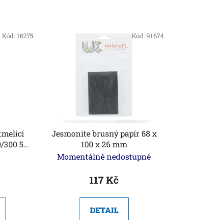
Kód:
16275
Kód:
91674
tmelicí
Jesmonite brusný papír 68 x
0/300 50
100 x 26 mm
)
Momentálně nedostupné
117 Kč
DETAIL