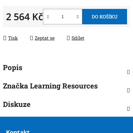
2 564 Kč
DO KOŠÍKU
Měrná cena:
Tisk
Zeptat se
Sdílet
Popis
Značka
Learning Resources
Diskuze
Z
á
Kontakt