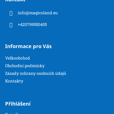
p
a
info
@
magicoland.eu
t
í
+420799550405
Informace pro Vás
Velkoobchod
Obchodní podmínky
Zásady ochrany osobních údajů
Kontakty
Přihlášení