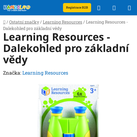
Přejít
Hledat
NÁKUP
Registrace B2B
na
obsah
KOŠÍK
Domů
/
Ostatní značky
/
Learning Resources
/
Learning Resources -
Dalekohled pro základní vědy
Learning Resources -
Dalekohled pro základní
vědy
Značka:
Learning Resources