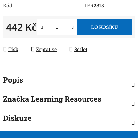
Kód:
LER2818
442 Kč
DO KOŠÍKU
Měrná cena:
Tisk
Zeptat se
Sdílet
Popis
Značka
Learning Resources
Diskuze
Z