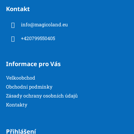
á
Kontakt
p
a
info
@
magicoland.eu
t
í
+420799550405
Informace pro Vás
Velkoobchod
Obchodní podmínky
Zásady ochrany osobních údajů
Kontakty
Přihlášení