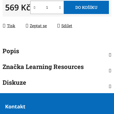
569 Kč
DO KOŠÍKU
Měrná cena:
Tisk
Zeptat se
Sdílet
Popis
Značka
Learning Resources
Diskuze
Z
á
Kontakt
p