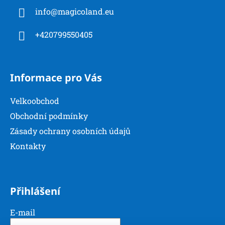
a
info
@
magicoland.eu
t
í
+420799550405
Informace pro Vás
Velkoobchod
Obchodní podmínky
Zásady ochrany osobních údajů
Kontakty
Přihlášení
E-mail