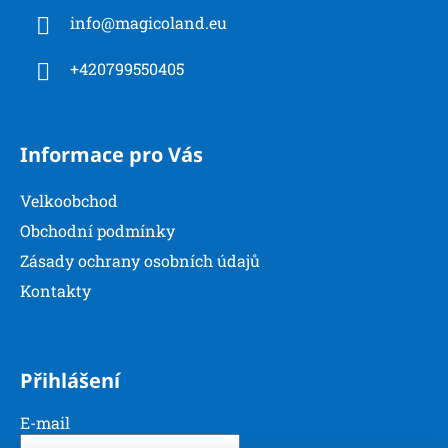
a
info
@
magicoland.eu
t
í
+420799550405
Informace pro Vás
Velkoobchod
Obchodní podmínky
Zásady ochrany osobních údajů
Kontakty
Přihlášení
E-mail