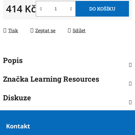
414 Kč
DO KOŠÍKU
Měrná cena:
Tisk
Zeptat se
Sdílet
Popis
Značka
Learning Resources
Diskuze
Z
á
Kontakt
p