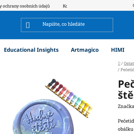
y ochrany osobních údajů
Kontakty
Educational Insights
Artmagico
HIMI
Domů
/
Osta
/
Pečeti
Peč
ště
Značka
Pečeti
obálku 