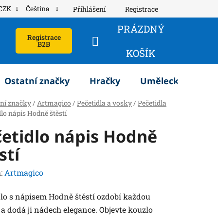
CZK
Čeština
Přihlášení
Registrace
PRÁZDNÝ
Registrace
B2B
NÁKUPNÍ
KOŠÍK
KOŠÍK
Ostatní značky
Hračky
Umělecké potřeb
tní značky
/
Artmagico
/
Pečetidla a vosky
/
Pečetidla
dlo nápis Hodně štěstí
etidlo nápis Hodně
stí
:
Artmagico
dlo s nápisem Hodně štěstí ozdobí každou
a dodá ji nádech elegance. Objevte kouzlo