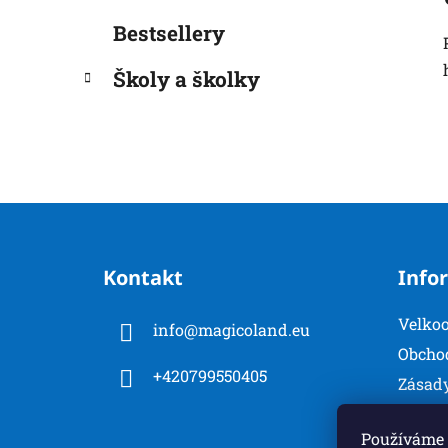
Bestsellery
Školy a školky
Z
á
Kontakt
Info
p
a
Velko
info
@
magicoland.eu
t
Obcho
í
+420799550405
Zásady
Konta
Používáme 