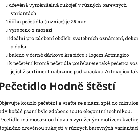
dřevěná vyměnitelná rukojeť v různých barevných
variantách
šířka pečetidla (raznice) je 25 mm
vyrobeno z mosazi
ideální pro zdobení obálek, svatebních oznámení, deko
a další
baleno v černé dárkové krabičce s logem Artmagico
k pečetění kromě pečetidla potřebujete také pečetící vos
jejichž sortiment nabízíme pod značkou Artmagico ta
Pečetidlo Hodně štěstí
Objevujte kouzlo pečetění a vraťte se s námi zpět do minulos
kdy každé psaní bylo zdobeno touto elegantní technikou.
Pečetidlo má mosaznou hlavu s vyraženým motivem květiny
doplněno dřevěnou rukojetí v různých barevných variantác