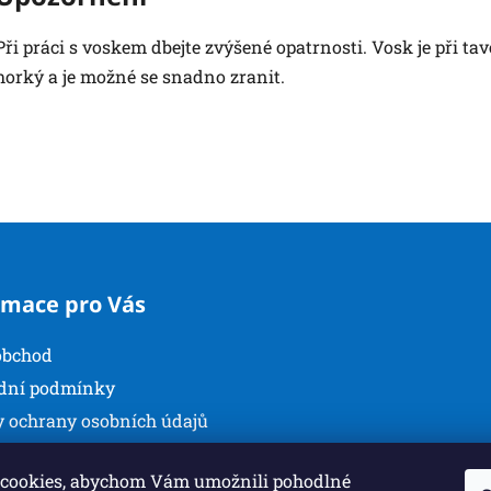
Při práci s voskem dbejte zvýšené opatrnosti. Vosk je při tav
horký a je možné se snadno zranit.
rmace pro Vás
obchod
dní podmínky
 ochrany osobních údajů
kty
cookies, abychom Vám umožnili pohodlné