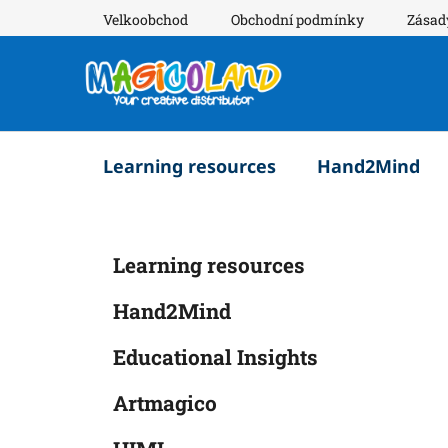
Přejít
Velkoobchod
Obchodní podmínky
Zásad
na
obsah
Learning resources
Hand2Mind
P
K
Přeskočit
Learning resources
a
o
kategorie
t
s
Hand2Mind
e
t
g
r
Educational Insights
o
a
r
Artmagico
i
n
e
n