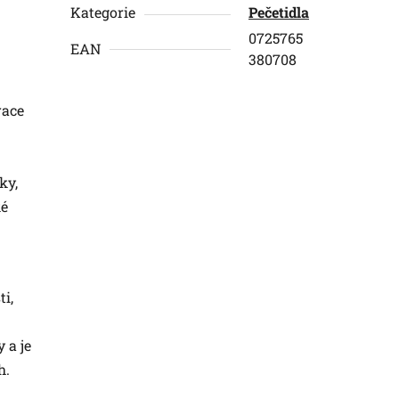
Kategorie
Pečetidla
0725765
EAN
380708
race
ky,
ké
ti,
 a je
h.