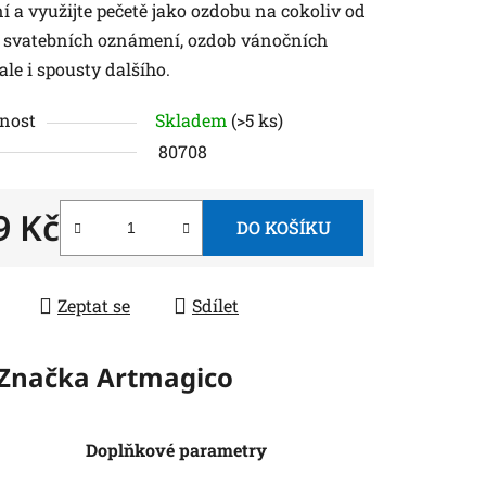
í a využijte pečetě jako ozdobu na cokoliv od
, svatebních oznámení, ozdob vánočních
ale i spousty dalšího.
nost
Skladem
(>5 ks)
80708
9 Kč
DO KOŠÍKU
 cena:
Zeptat se
Sdílet
Značka
Artmagico
Doplňkové parametry