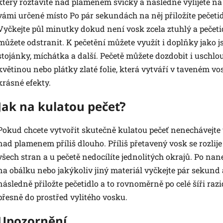
který roztavíte nad plamenem svíčky a následně vylijete na
vámi určené místo Po pár sekundách na něj přiložíte pečetid
Vyčkejte půl minutky dokud není vosk zcela ztuhlý a pečeti
můžete odstranit. K pečetění můžete využít i doplňky jako j
stojánky, míchátka a další. Pečetě můžete dozdobit i uschlo
květinou nebo plátky zlaté folie, která vytváří v taveném v
krásné efekty.
Jak na kulatou pečeť?
Pokud chcete vytvořit skutečně kulatou pečeť nenechávejte
nad plamenem příliš dlouho. Příliš přetavený vosk se rozlije
všech stran a u pečetě nedocílíte jednolitých okrajů. Po nan
na obálku nebo jakýkoliv jiný materiál vyčkejte pár sekund 
následně přiložte pečetidlo a to rovnoměrně po celé šíři razi
přesně do prostřed vylitého vosku.
Upozornění