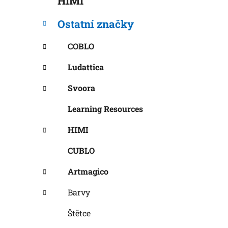
HIMI
í
p
Ostatní značky
a
n
COBLO
e
Ludattica
l
Svoora
Learning Resources
HIMI
CUBLO
Artmagico
Barvy
Štětce