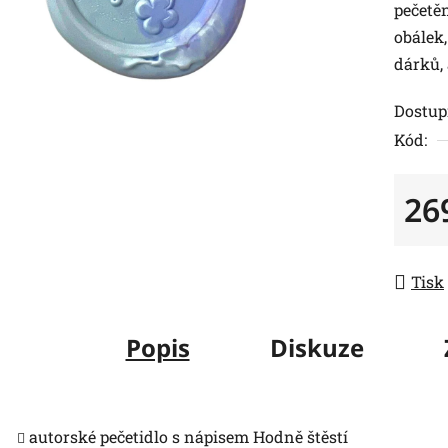
pečetěn
obálek
dárků, 
Dostup
Kód:
26
Měrná
Tisk
Popis
Diskuze
autorské pečetidlo s nápisem Hodně štěstí