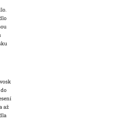
lo.
dlo
sou
u
osku
 vosk
 do
esení
a až
dla