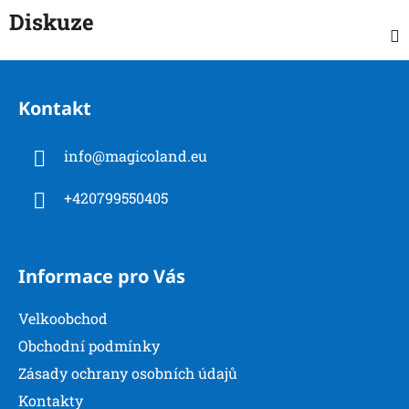
Diskuze
Z
á
Kontakt
p
a
info
@
magicoland.eu
t
í
+420799550405
Informace pro Vás
Velkoobchod
Obchodní podmínky
Zásady ochrany osobních údajů
Kontakty