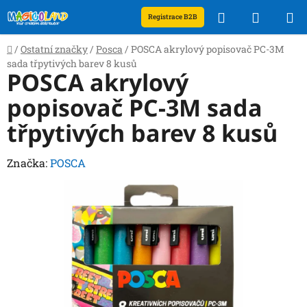
Přejít
Hledat
NÁKUP
Registrace B2B
na
obsah
KOŠÍK
Domů
/
Ostatní značky
/
Posca
/
POSCA akrylový popisovač PC-3M
sada třpytivých barev 8 kusů
POSCA akrylový
popisovač PC-3M sada
třpytivých barev 8 kusů
Značka:
POSCA