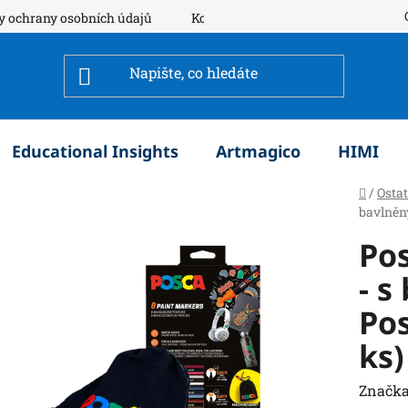
y ochrany osobních údajů
Kontakty
Educational Insights
Artmagico
HIMI
Domů
/
Osta
bavlněný
Po
- s
Pos
ks)
Značka