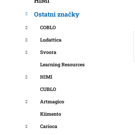
HIMI
í
p
Ostatní značky
a
n
COBLO
e
Ludattica
l
Svoora
Learning Resources
HIMI
CUBLO
Artmagico
Kiimento
Carioca