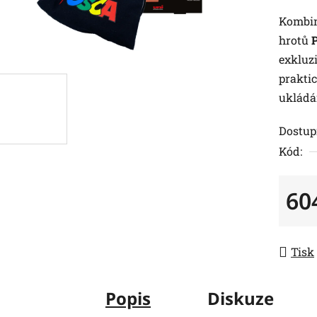
Kombin
hrotů
exkluzi
prakti
ukládá
Dostup
Kód:
60
Měrná
Tisk
Popis
Diskuze