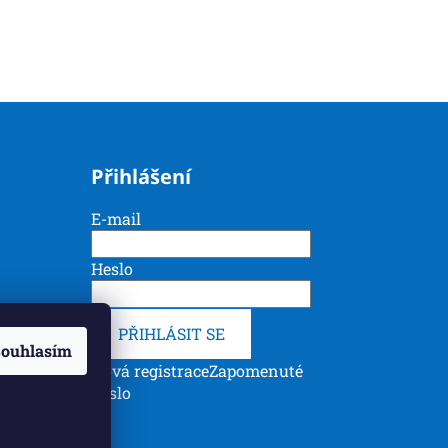
Přihlášení
E-mail
Heslo
PŘIHLÁSIT SE
ouhlasím
Nová registrace
Zapomenuté
heslo