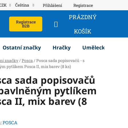
CZK
Čeština
Přihlášení
Registrace
PRÁZDNÝ
Registrace
B2B
NÁKUPNÍ
KOŠÍK
KOŠÍK
Ostatní značky
Hračky
Umělecké potřeb
tní značky
/
Posca
/
Posca sada popisovačů - s
m pytlíkem Posca II, mix barev (8 ks)
sca sada popisovačů
 bavlněným pytlíkem
ca II, mix barev (8
:
POSCA