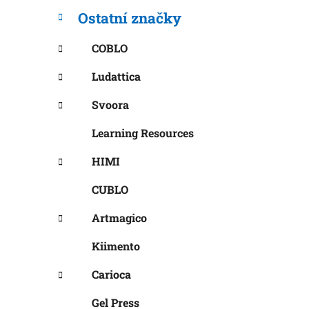
p
Ostatní značky
a
n
COBLO
e
Ludattica
l
Svoora
Learning Resources
HIMI
CUBLO
Artmagico
Kiimento
Carioca
Gel Press