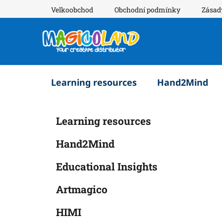
Přejít
Velkoobchod
Obchodní podmínky
Zásad
na
obsah
Learning resources
Hand2Mind
P
K
Přeskočit
Learning resources
a
o
kategorie
t
s
Hand2Mind
e
t
g
r
Educational Insights
o
a
r
Artmagico
i
n
e
n
HIMI
í