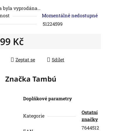
a byla vyprodána…
nost
Momentálně nedostupné
51224599
099 Kč
 cena:
Zeptat se
Sdílet
Značka
Tambú
Doplňkové parametry
Ostatní
Kategorie
značky
7644512