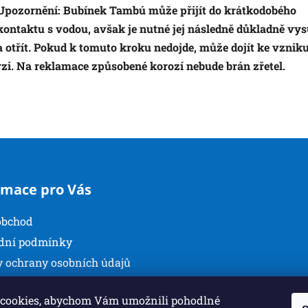
Upozornění:
Bubínek
Tambú
může přijít do krátkodobého
kontaktu s vodou, avšak je nutné jej následně
důkladně vys
a otřít.
Pokud k tomuto kroku nedojde, může dojít ke vznik
rzi.
Na reklamace způsobené korozí nebude brán zřetel.
rmace pro Vás
obchod
dní podmínky
 ochrany osobních údajů
kty
cookies, abychom Vám umožnili pohodlné