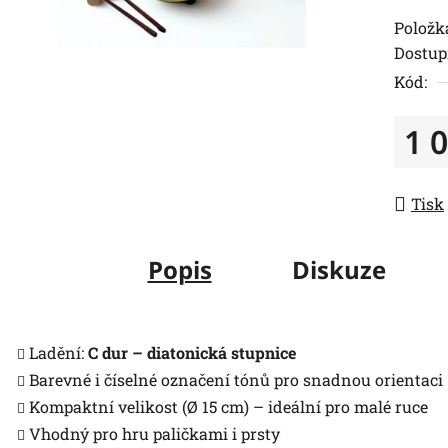
Položk
Dostup
Kód:
1 
Měrná
Tisk
Popis
Diskuze
Ladění:
C dur – diatonická stupnice
Barevné i číselné označení tónů pro snadnou orientaci
Kompaktní velikost (Ø 15 cm) – ideální pro malé ruce
Vhodný pro hru paličkami i prsty