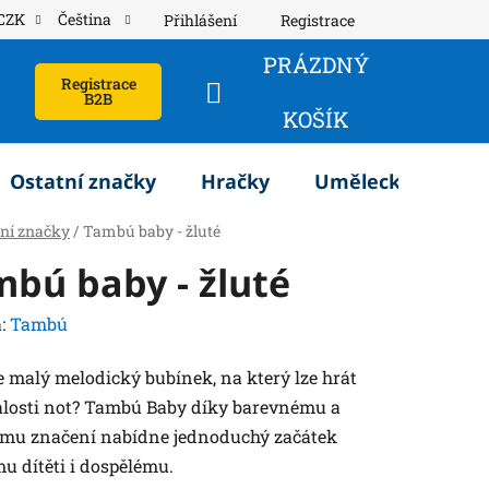
CZK
Čeština
Přihlášení
Registrace
PRÁZDNÝ
Registrace
B2B
NÁKUPNÍ
KOŠÍK
KOŠÍK
Ostatní značky
Hračky
Umělecké potřeb
tní značky
/
Tambú baby - žluté
bú baby - žluté
:
Tambú
e malý melodický bubínek, na který lze hrát
alosti not? Tambú Baby díky barevnému a
ému značení nabídne jednoduchý začátek
u dítěti i dospělému.