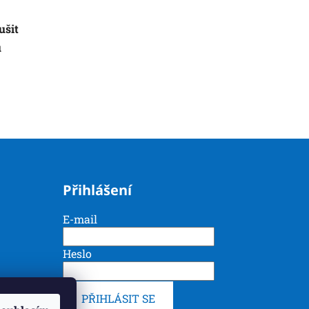
ušit
u
Přihlášení
E-mail
Heslo
PŘIHLÁSIT SE