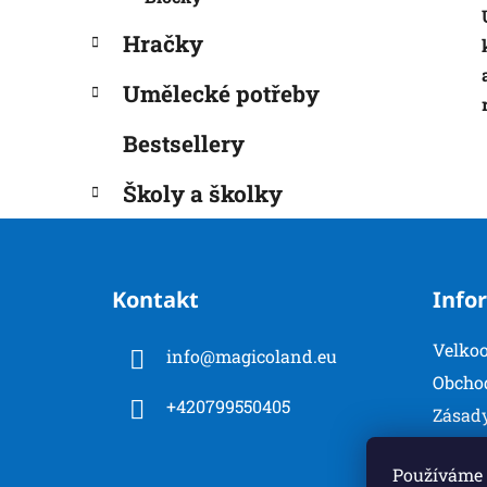
Hračky
Umělecké potřeby
Bestsellery
Školy a školky
Z
á
Kontakt
Info
p
a
Velko
info
@
magicoland.eu
t
Obcho
í
+420799550405
Zásady
Konta
Používáme 