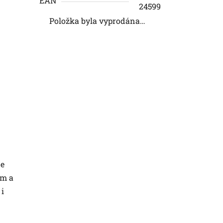
EAN
24599
Položka byla vyprodána…
je
ům a
 i