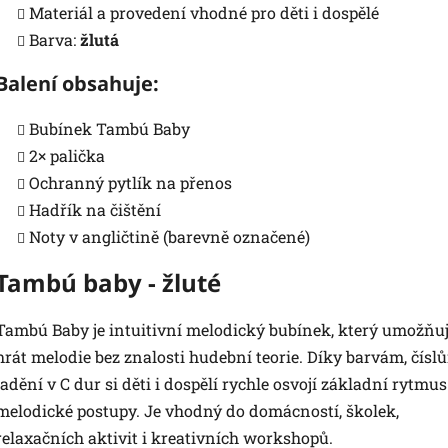
Materiál a provedení vhodné pro děti i dospělé
Barva:
žlutá
Balení obsahuje:
Bubínek Tambú Baby
2× palička
Ochranný pytlík na přenos
Hadřík na čištění
Noty v angličtině (barevně označené)
Tambú baby - žluté
Tambú Baby je intuitivní melodický bubínek, který umožňu
hrát melodie bez znalosti hudební teorie. Díky barvám, čísl
ladění v C dur si děti i dospělí rychle osvojí základní rytmus
melodické postupy. Je vhodný do domácností, školek,
relaxačních aktivit i kreativních workshopů.