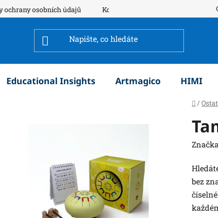
y ochrany osobních údajů
Kontakty
Educational Insights
Artmagico
HIMI
Domů
/
Osta
Tam
Značka
Hledát
bez zn
číseln
každém