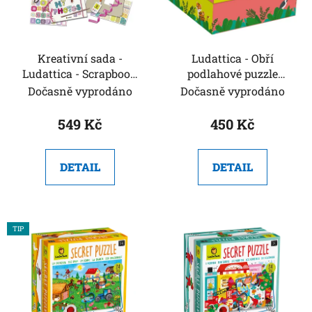
s
r
p
o
r
d
o
Kreativní sada -
Ludattica - Obří
u
Ludattica - Scrapbook
podlahové puzzle
d
k
pro děti
Veselá džungle - Giant
Dočasně vyprodáno
Dočasně vyprodáno
u
t
Puzzle
k
ů
549 Kč
450 Kč
t
ů
DETAIL
DETAIL
TIP