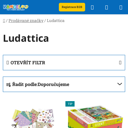
Přejít
Hledat
NÁKUP
Registrace B2B
na
obsah
KOŠÍK
Domů
/
Prodávané značky
/
Ludattica
Ludattica
OTEVŘÍT FILTR
Ř
Řadit podle:
Doporučujeme
a
z
V
e
TIP
ý
n
p
í
i
p