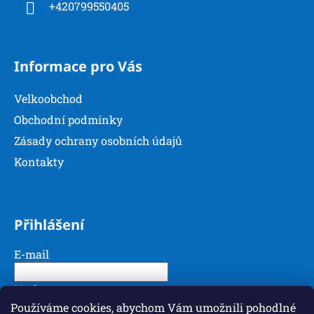
y
+420799550405
v
ý
p
Informace pro Vás
i
s
u
Velkoobchod
Obchodní podmínky
Zásady ochrany osobních údajů
Kontakty
Přihlášení
E-mail
Heslo
Používáme cookies, abychom Vám umožnili pohodlné