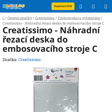
Přejít
Hledat
NÁKUP
Registrace B2B
na
obsah
KOŠÍK
Domů
/
Ostatní značky
/
Creatissimo
/
Embosování a vyřezávání
/
Creatissimo - Náhradní řezací deska do embosovacího stroje C
Creatissimo - Náhradní
řezací deska do
embosovacího stroje C
Značka:
Creatissimo