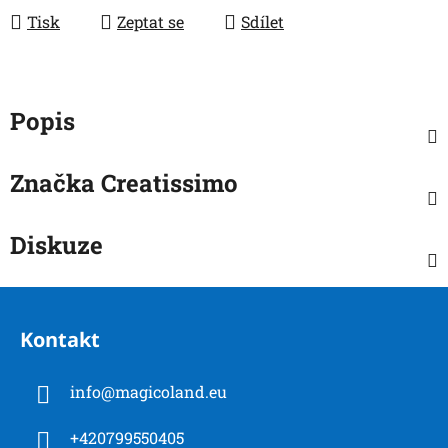
Tisk
Zeptat se
Sdílet
Popis
Značka
Creatissimo
Diskuze
Z
á
Kontakt
p
a
info
@
magicoland.eu
t
í
+420799550405