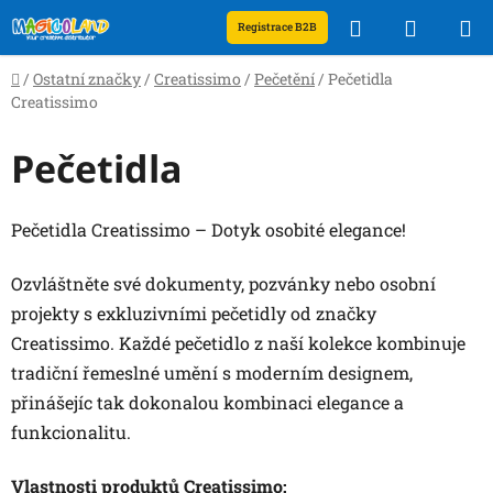
Přejít
Hledat
NÁKUP
Registrace B2B
na
obsah
KOŠÍK
Domů
/
Ostatní značky
/
Creatissimo
/
Pečetění
/
Pečetidla
Creatissimo
Pečetidla
Pečetidla Creatissimo – Dotyk osobité elegance!
Ozvláštněte své dokumenty, pozvánky nebo osobní
projekty s exkluzivními pečetidly od značky
Creatissimo. Každé pečetidlo z naší kolekce kombinuje
tradiční řemeslné umění s moderním designem,
přinášejíc tak dokonalou kombinaci elegance a
funkcionalitu.
Vlastnosti produktů Creatissimo: