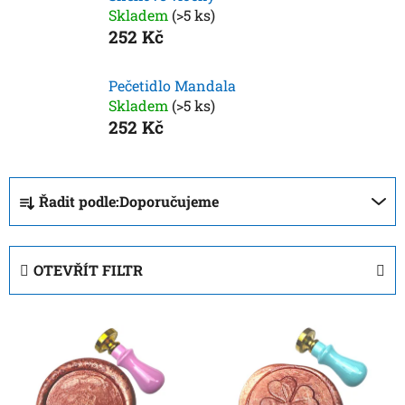
Skladem
(>5 ks)
252 Kč
Pečetidlo Mandala
Skladem
(>5 ks)
252 Kč
Ř
Řadit podle:
Doporučujeme
a
z
e
OTEVŘÍT FILTR
n
í
V
p
ý
r
p
o
i
d