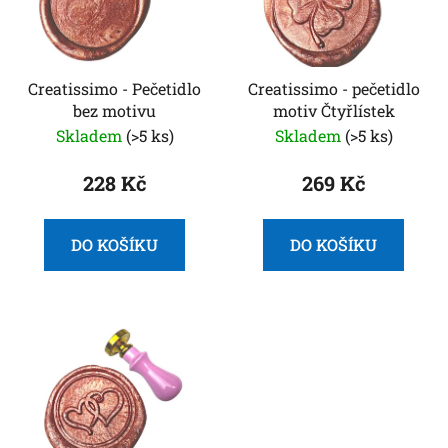
s
u
p
k
r
t
o
Creatissimo - Pečetidlo
Creatissimo - pečetidlo
ů
bez motivu
motiv Čtyřlístek
d
Skladem
(>5 ks)
Skladem
(>5 ks)
u
k
228 Kč
269 Kč
t
ů
DO KOŠÍKU
DO KOŠÍKU