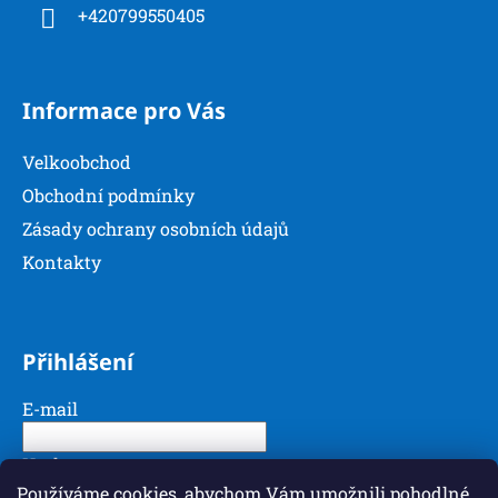
í
y
+420799550405
v
ý
p
Informace pro Vás
i
s
u
Velkoobchod
Obchodní podmínky
Zásady ochrany osobních údajů
Kontakty
Přihlášení
E-mail
Heslo
Používáme cookies, abychom Vám umožnili pohodlné