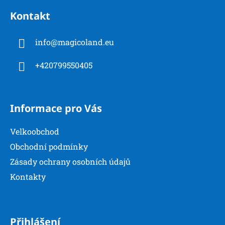
á
Kontakt
p
a
info
@
magicoland.eu
t
í
+420799550405
Informace pro Vás
Velkoobchod
Obchodní podmínky
Zásady ochrany osobních údajů
Kontakty
Přihlášení