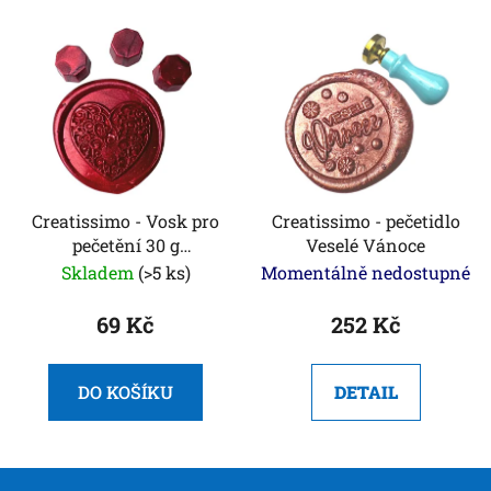
Creatissimo - Vosk pro
Creatissimo - pečetidlo
pečetění 30 g
Veselé Vánoce
Metalická červená
Skladem
(>5 ks)
Momentálně nedostupné
barva
69 Kč
252 Kč
DO KOŠÍKU
DETAIL
Z