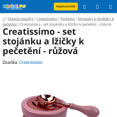
Přejít
Hledat
NÁKUP
Registrace B2B
na
obsah
KOŠÍK
Domů
/
Ostatní značky
/
Creatissimo
/
Pečetění
/
Stojánky a doplňky k
pečetění
/
Creatissimo - set stojánku a lžičky k pečetění - růžová
Creatissimo - set
stojánku a lžičky k
pečetění - růžová
Značka:
Creatissimo