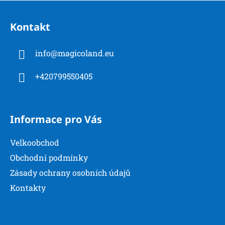
Z
á
Kontakt
p
a
info
@
magicoland.eu
t
í
+420799550405
Informace pro Vás
Velkoobchod
Obchodní podmínky
Zásady ochrany osobních údajů
Kontakty