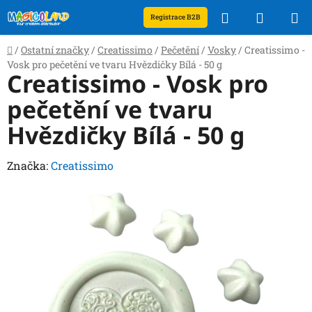
Přejít
Hledat
NÁKUP
Registrace B2B
na
obsah
KOŠÍK
Domů
/
Ostatní značky
/
Creatissimo
/
Pečetění
/
Vosky
/
Creatissimo -
Vosk pro pečetění ve tvaru Hvězdičky Bílá - 50 g
Creatissimo - Vosk pro
pečetění ve tvaru
Hvězdičky Bílá - 50 g
Značka:
Creatissimo